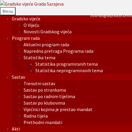
Menu
Izvor fotografije Mezit Armin
Gradsko vijeće
O Vijeću
Novosti Gradskog vijeća
Program rada
Aktuelni program rada
Napredna pretraga Programa rada
Statistika tema
Statistika programiranih tema
Statistika neprogramiranih tema
Sastav
Trenutni sastav
Sastav po strankama
Sastav po radnim tijelima
Sastav po klubovima
Vijećnici kojima je prestao mandat
Radna tijela
Prethodni mandati
Akti