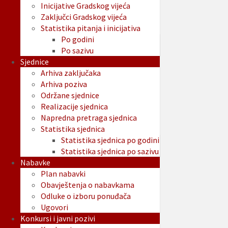
Inicijative Gradskog vijeća
Zaključci Gradskog vijeća
Statistika pitanja i inicijativa
Po godini
Po sazivu
Sjednice
Arhiva zaključaka
Arhiva poziva
Održane sjednice
Realizacije sjednica
Napredna pretraga sjednica
Statistika sjednica
Statistika sjednica po godini
Statistika sjednica po sazivu
Nabavke
Plan nabavki
Obavještenja o nabavkama
Odluke o izboru ponuđača
Ugovori
Konkursi i javni pozivi