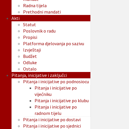
Radna tijela
Prethodni mandati
Akti
Statut
Poslovnik o radu
Propisi
Platforma djelovanja po sazivu
Izvještaji
Budžet
Odluke
Ostalo
Pitanja, inicijative i zaključci
Pitanja i inicijative po podnosiocu
Pitanja i inicijative po
vijećniku
Pitanja i inicijative po klubu
Pitanja i inicijative po
radnom tijelu
Pitanja i inicijative po dostavi
Pitanja i inicijative po sjednici