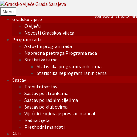
Menu
Izvor fotografije Mezit Armin
Gradsko vijeće
O Vijeću
Novosti Gradskog vijeća
Program rada
Aktuelni program rada
Napredna pretraga Programa rada
Statistika tema
Statistika programiranih tema
Statistika neprogramiranih tema
Sastav
Trenutni sastav
Sastav po strankama
Sastav po radnim tijelima
Sastav po klubovima
Vijećnici kojima je prestao mandat
Radna tijela
Prethodni mandati
Akti