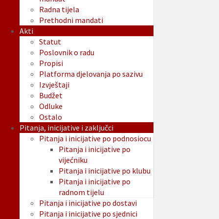
Radna tijela
Prethodni mandati
Akti
Statut
Poslovnik o radu
Propisi
Platforma djelovanja po sazivu
Izvještaji
Budžet
Odluke
Ostalo
Pitanja, inicijative i zaključci
Pitanja i inicijative po podnosiocu
Pitanja i inicijative po
vijećniku
Pitanja i inicijative po klubu
Pitanja i inicijative po
radnom tijelu
Pitanja i inicijative po dostavi
Pitanja i inicijative po sjednici