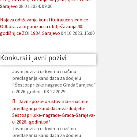
Sarajevo
08.01.2024. 09:00
Najava održavanja konstituirajuće sjednice
Odbora za organizaciju obilježavanja 40.
godišnjice ZOI 1984. Sarajevo
04.10.2023. 15:00
Konkursi i javni pozivi
Javni poziv o uslovima i načinu
predlaganja kandidata za dodjelu
“Šestoaprilske nagrade Grada Sarajeva”
u 2026. godini - 08.12.2025.
Javni-poziv-o-uslovima-i-nacinu-
predlaganja-kandidata-za-dodjelu-
Sestoaprilske-nagrade-Grada-Sarajeva-
u-2026.-godini.pdf
Javni poziv o uslovima i načinu
predlaganja kandidata za dodjelu