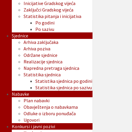
Inicijative Gradskog vijeća
Zaključci Gradskog vijeća
Statistika pitanja i inicijativa
Po godini
Po sazivu
Sjednice
Arhiva zaključaka
Arhiva poziva
Održane sjednice
Realizacije sjednica
Napredna pretraga sjednica
Statistika sjednica
Statistika sjednica po godini
Statistika sjednica po sazivu
Nabavke
Plan nabavki
Obavještenja o nabavkama
Odluke o izboru ponuđača
Ugovori
Konkursi i javni pozivi