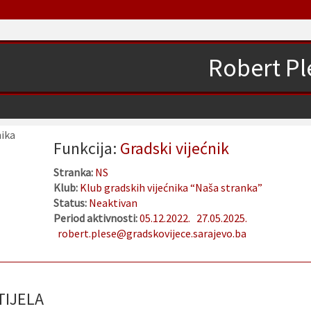
Robert Pl
Funkcija:
Gradski vijećnik
Stranka:
NS
Klub:
Klub gradskih vijećnika “Naša stranka”
Status:
Neaktivan
Period aktivnosti:
05.12.2022.
27.05.2025.
robert.plese@gradskovijece.sarajevo.ba
IJELA