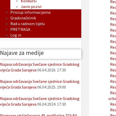
Konkursi
Rea
Javni pozivi
Rea
Pristup informacijama
Rea
Gradonačelnik
Rea
Rad u radnom tijelu
Rea
PRETRAGA
Rea
Log in
Rea
Rea
Rea
Najave za medije
Rea
Rea
Najava održavanja Svečane sjednice Gradskog
Rea
vijeća Grada Sarajeva
06.04.2026. 17:30
Rea
Rea
Najava održavanja Svečane sjednice Gradskog
Rea
vijeća Grada Sarajeva
06.04.2025. 19:00
Rea
Rea
Najava održavanja Svečane sjednice Gradskog
urba
vijeća Grada Sarajeva
06.04.2024. 17:30
Rea
Rea
Program obilježavanja 40. godišnjice ZOI 84
Rea