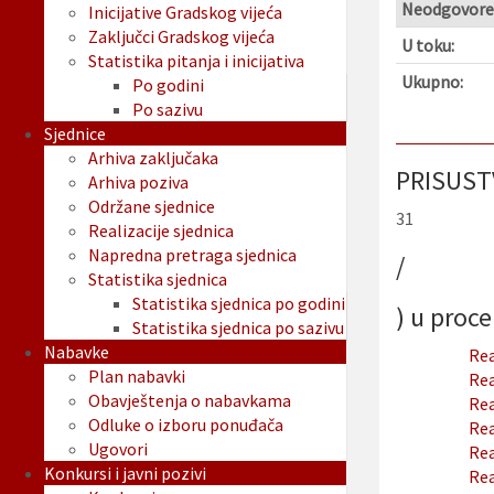
Neodgovore
Inicijative Gradskog vijeća
Zaključci Gradskog vijeća
U toku:
Statistika pitanja i inicijativa
Ukupno:
Po godini
Po sazivu
Sjednice
Arhiva zaključaka
PRISUST
Arhiva poziva
Održane sjednice
31
Realizacije sjednica
Napredna pretraga sjednica
/
Statistika sjednica
Statistika sjednica po godini
) u proc
Statistika sjednica po sazivu
Nabavke
Rea
Plan nabavki
Rea
Obavještenja o nabavkama
Rea
Odluke o izboru ponuđača
Rea
Ugovori
Rea
Konkursi i javni pozivi
Rea