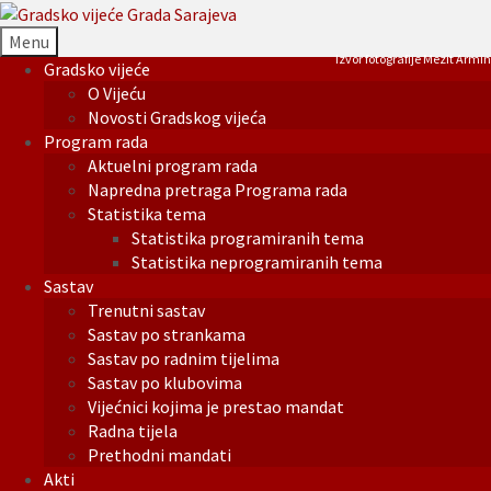
Menu
Izvor fotografije Mezit Armin
Gradsko vijeće
O Vijeću
Novosti Gradskog vijeća
Program rada
Aktuelni program rada
Napredna pretraga Programa rada
Statistika tema
Statistika programiranih tema
Statistika neprogramiranih tema
Sastav
Trenutni sastav
Sastav po strankama
Sastav po radnim tijelima
Sastav po klubovima
Vijećnici kojima je prestao mandat
Radna tijela
Prethodni mandati
Akti