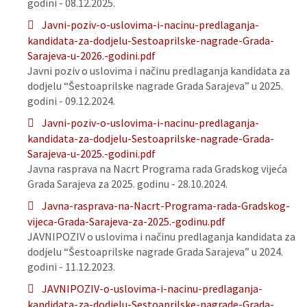
godini - 08.12.2025.
Javni-poziv-o-uslovima-i-nacinu-predlaganja-
kandidata-za-dodjelu-Sestoaprilske-nagrade-Grada-
Sarajeva-u-2026.-godini.pdf
Javni poziv o uslovima i načinu predlaganja kandidata za
dodjelu “Šestoaprilske nagrade Grada Sarajeva” u 2025.
godini - 09.12.2024.
Javni-poziv-o-uslovima-i-nacinu-predlaganja-
kandidata-za-dodjelu-Sestoaprilske-nagrade-Grada-
Sarajeva-u-2025.-godini.pdf
Javna rasprava na Nacrt Programa rada Gradskog vijeća
Grada Sarajeva za 2025. godinu - 28.10.2024.
Javna-rasprava-na-Nacrt-Programa-rada-Gradskog-
vijeca-Grada-Sarajeva-za-2025.-godinu.pdf
JAVNIPOZIV o uslovima i načinu predlaganja kandidata za
dodjelu “Šestoaprilske nagrade Grada Sarajeva” u 2024.
godini - 11.12.2023.
JAVNIPOZIV-o-uslovima-i-nacinu-predlaganja-
kandidata-za-dodjelu-Sestoaprilske-nagrade-Grada-