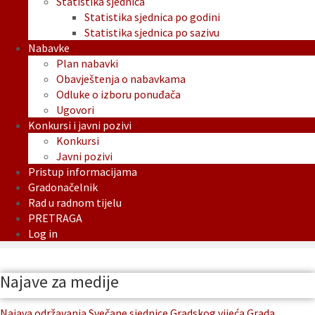
Statistika sjednica
Statistika sjednica po godini
Statistika sjednica po sazivu
Nabavke
Plan nabavki
Obavještenja o nabavkama
Odluke o izboru ponuđača
Ugovori
Konkursi i javni pozivi
Konkursi
Javni pozivi
Pristup informacijama
Gradonačelnik
Rad u radnom tijelu
PRETRAGA
Log in
Najave za medije
Najava održavanja Svečane sjednice Gradskog vijeća Grada