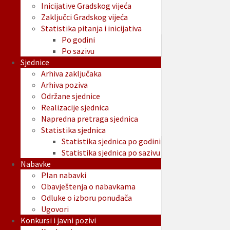
Inicijative Gradskog vijeća
Zaključci Gradskog vijeća
Statistika pitanja i inicijativa
Po godini
Po sazivu
Sjednice
Arhiva zaključaka
Arhiva poziva
Održane sjednice
Realizacije sjednica
Napredna pretraga sjednica
Statistika sjednica
Statistika sjednica po godini
Statistika sjednica po sazivu
Nabavke
Plan nabavki
Obavještenja o nabavkama
Odluke o izboru ponuđača
Ugovori
Konkursi i javni pozivi