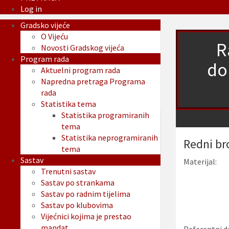
Log in
Gradsko vijeće
O Vijeću
R
Novosti Gradskog vijeća
Program rada
do
Aktuelni program rada
Napredna pretraga Programa
rada
Statistika tema
Statistika programiranih
tema
Statistika neprogramiranih
Redni br
tema
Sastav
Materijal:
Trenutni sastav
Sastav po strankama
Sastav po radnim tijelima
Sastav po klubovima
Vijećnici kojima je prestao
mandat