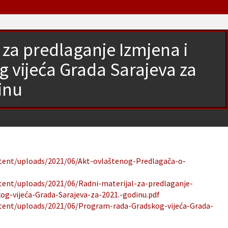
za predlaganje Izmjena i
vijeća Grada Sarajeva za
inu
ntent/uploads/2021/06/Akt-ovlaštenog-Predlagača-o-
ntent/uploads/2021/06/Radni-materijal-za-predlaganje-
g-vijeća-Grada-Sarajeva-za-2021.-godinu.pdf
ntent/uploads/2021/06/Program-rada-Gradskog-vijeća-Grada-