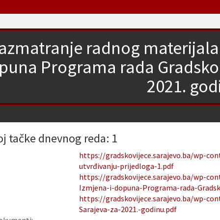
azmatranje radnog materijala 
puna Programa rada Gradskog 
2021. god
oj tačke dnevnog reda: 1
https://gradskovijece.sarajevo.ba/wp-co
utvrđivanju-prijedloga-1.pdf
https://gradskovijece.sarajevo.ba/wp-co
Izmjena-i-dopuna-Programa-rada-Gradsko
https://gradskovijece.sarajevo.ba/wp-co
Sarajeva-za-2021.-godinu.pdf