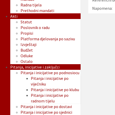
Referentni d
Radna tijela
Napomena:
Prethodni mandati
Akti
Statut
Poslovnik o radu
Propisi
Platforma djelovanja po sazivu
Izvještaji
Budžet
Odluke
Ostalo
Pitanja, inicijative i zaključci
Pitanja i inicijative po podnosiocu
Pitanja i inicijative po
vijećniku
Pitanja i inicijative po klubu
Pitanja i inicijative po
radnom tijelu
Pitanja i inicijative po dostavi
Pitanja i inicijative po sjednici