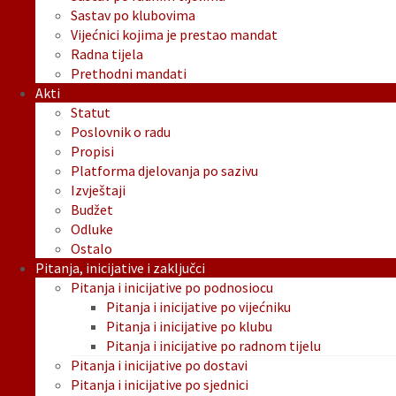
Sastav po klubovima
Vijećnici kojima je prestao mandat
Radna tijela
Prethodni mandati
Akti
Statut
Poslovnik o radu
Propisi
Platforma djelovanja po sazivu
Izvještaji
Budžet
Odluke
Ostalo
Pitanja, inicijative i zaključci
Pitanja i inicijative po podnosiocu
Pitanja i inicijative po vijećniku
Pitanja i inicijative po klubu
Pitanja i inicijative po radnom tijelu
Pitanja i inicijative po dostavi
Pitanja i inicijative po sjednici