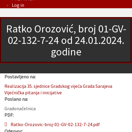
Log in
Ratko Orozović, broj 01-GV-
02-132-7-24 od 24.01.2024.
godine
Postavljeno na:
Realizacija 35. sjednice Gradskog vijeća Grada Sarajeva
Vijećnička pitanja i inicijative
Poslano na:
Gradonačelnica
PDF:
Ratko-Orozovic-broj-01-GV-02-132-7-24.pdf
Odgovor: