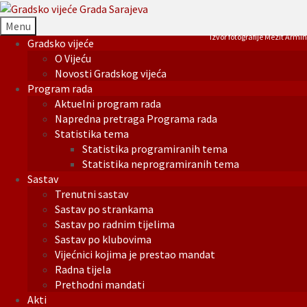
Menu
Izvor fotografije Mezit Armin
Gradsko vijeće
O Vijeću
Novosti Gradskog vijeća
Program rada
Aktuelni program rada
Napredna pretraga Programa rada
Statistika tema
Statistika programiranih tema
Statistika neprogramiranih tema
Sastav
Trenutni sastav
Sastav po strankama
Sastav po radnim tijelima
Sastav po klubovima
Vijećnici kojima je prestao mandat
Radna tijela
Prethodni mandati
Akti