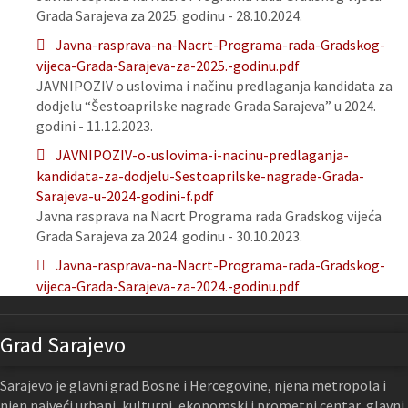
Grada Sarajeva za 2025. godinu - 28.10.2024.
Javna-rasprava-na-Nacrt-Programa-rada-Gradskog-
vijeca-Grada-Sarajeva-za-2025.-godinu.pdf
JAVNIPOZIV o uslovima i načinu predlaganja kandidata za
dodjelu “Šestoaprilske nagrade Grada Sarajeva” u 2024.
godini - 11.12.2023.
JAVNIPOZIV-o-uslovima-i-nacinu-predlaganja-
kandidata-za-dodjelu-Sestoaprilske-nagrade-Grada-
Sarajeva-u-2024-godini-f.pdf
Javna rasprava na Nacrt Programa rada Gradskog vijeća
Grada Sarajeva za 2024. godinu - 30.10.2023.
Javna-rasprava-na-Nacrt-Programa-rada-Gradskog-
vijeca-Grada-Sarajeva-za-2024.-godinu.pdf
Grad Sarajevo
Sarajevo je glavni grad Bosne i Hercegovine, njena metropola i
njen najveći urbani, kulturni, ekonomski i prometni centar, glavni