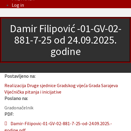
Log in
Damir Filipović -01-GV-02-
881-7-25 od 24.09.2025.
godine
Postavljeno na:
Realizacija Druge sjednice Gradskog vijeća Grada Sarajeva
Vijećnička pitanja i inicijative
Poslano na:
Gradonačelnik
PDF:
Damir-Filipovic-01-GV-02-881-7-25-od-24.09.2025.-
godine.pdf