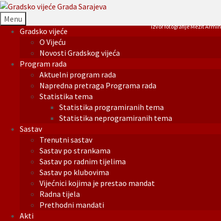
Menu
Izvor fotografije Mezit Armin
Gradsko vijeće
O Vijeću
Novosti Gradskog vijeća
Program rada
Aktuelni program rada
Napredna pretraga Programa rada
Statistika tema
Statistika programiranih tema
Statistika neprogramiranih tema
Sastav
Trenutni sastav
Sastav po strankama
Sastav po radnim tijelima
Sastav po klubovima
Vijećnici kojima je prestao mandat
Radna tijela
Prethodni mandati
Akti