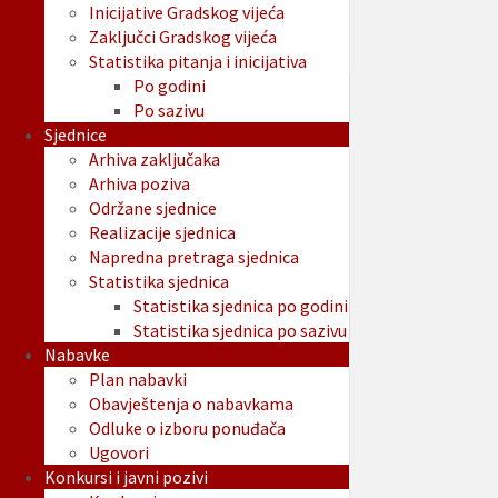
Inicijative Gradskog vijeća
Zaključci Gradskog vijeća
Statistika pitanja i inicijativa
Po godini
Po sazivu
Sjednice
Arhiva zaključaka
Arhiva poziva
Održane sjednice
Realizacije sjednica
Napredna pretraga sjednica
Statistika sjednica
Statistika sjednica po godini
Statistika sjednica po sazivu
Nabavke
Plan nabavki
Obavještenja o nabavkama
Odluke o izboru ponuđača
Ugovori
Konkursi i javni pozivi