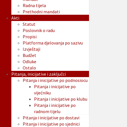
Radna tijela
Prethodni mandati
Akti
Statut
Poslovnik o radu
Propisi
Platforma djelovanja po sazivu
Izvještaji
Budžet
Odluke
Ostalo
Pitanja, inicijative i zaključci
Pitanja i inicijative po podnosiocu
Pitanja i inicijative po
vijećniku
Pitanja i inicijative po klubu
Pitanja i inicijative po
radnom tijelu
Pitanja i inicijative po dostavi
Pitanja i inicijative po sjednici