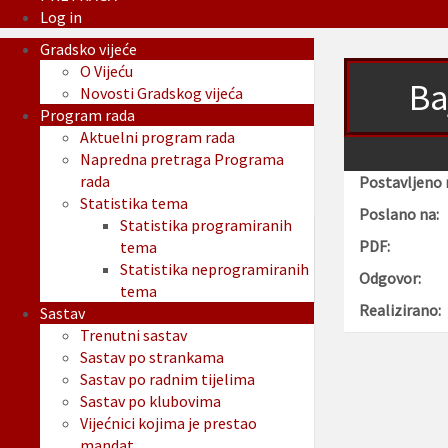
Log in
Gradsko vijeće
O Vijeću
Ba
Novosti Gradskog vijeća
Program rada
Aktuelni program rada
Napredna pretraga Programa
rada
Postavljeno 
Statistika tema
Poslano na:
Statistika programiranih
PDF:
tema
Statistika neprogramiranih
Odgovor:
tema
Realizirano:
Sastav
Trenutni sastav
Sastav po strankama
Sastav po radnim tijelima
Sastav po klubovima
Vijećnici kojima je prestao
mandat