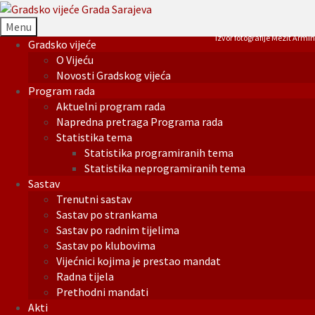
Menu
Izvor fotografije Mezit Armin
Gradsko vijeće
O Vijeću
Novosti Gradskog vijeća
Program rada
Aktuelni program rada
Napredna pretraga Programa rada
Statistika tema
Statistika programiranih tema
Statistika neprogramiranih tema
Sastav
Trenutni sastav
Sastav po strankama
Sastav po radnim tijelima
Sastav po klubovima
Vijećnici kojima je prestao mandat
Radna tijela
Prethodni mandati
Akti