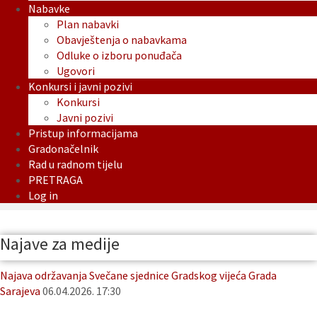
Nabavke
Plan nabavki
Obavještenja o nabavkama
Odluke o izboru ponuđača
Ugovori
Konkursi i javni pozivi
Konkursi
Javni pozivi
Pristup informacijama
Gradonačelnik
Rad u radnom tijelu
PRETRAGA
Log in
Najave za medije
Najava održavanja Svečane sjednice Gradskog vijeća Grada
Sarajeva
06.04.2026. 17:30