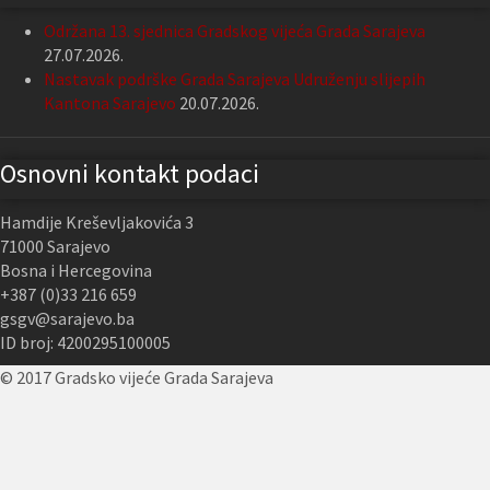
Održana 13. sjednica Gradskog vijeća Grada Sarajeva
27.07.2026.
Nastavak podrške Grada Sarajeva Udruženju slijepih
Kantona Sarajevo
20.07.2026.
Osnovni kontakt podaci
Hamdije Kreševljakovića 3
71000 Sarajevo
Bosna i Hercegovina
+387 (0)33 216 659
gsgv@sarajevo.ba
ID broj: 4200295100005
© 2017 Gradsko vijeće Grada Sarajeva