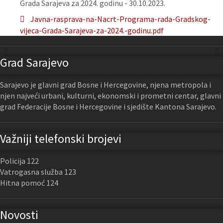
Grada Sarajeva za 2024. godinu - 30.10.2023.
Javna-rasprava-na-Nacrt-Programa-rada-Gradskog-
vijeca-Grada-Sarajeva-za-2024.-godinu.pdf
Grad Sarajevo
Sarajevo je glavni grad Bosne i Hercegovine, njena metropola i
njen najveći urbani, kulturni, ekonomski i prometni centar, glavni
grad Federacije Bosne i Hercegovine i sjedište Kantona Sarajevo.
Važniji telefonski brojevi
Policija 122
Vatrogasna služba 123
Hitna pomoć 124
Novosti