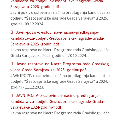
kandidata-za-dodjelu-Sestoaprilske-nagrade-Grada-
Sarajeva-u-2026.-godini.pdf
Javni poziv o uslovima i načinu predlaganja kandidata za
dodjelu “Šestoaprilske nagrade Grada Sarajeva” u 2025.
godini - 09.12.2024.
Javni-poziv-o-uslovima-i-nacinu-predlaganja-
kandidata-za-dodjelu-Sestoaprilske-nagrade-Grada-
Sarajeva-u-2025.-godini.pdf
Javna rasprava na Nacrt Programa rada Gradskog vijeća
Grada Sarajeva za 2025. godinu - 28.10.2024.
Javna-rasprava-na-Nacrt-Programa-rada-Gradskog-
vijeca-Grada-Sarajeva-za-2025.-godinu.pdf
JAVNIPOZIV o uslovima i načinu predlaganja kandidata za
dodjelu “Šestoaprilske nagrade Grada Sarajeva” u 2024.
godini - 11.12.2023.
JAVNIPOZIV-o-uslovima-i-nacinu-predlaganja-
kandidata-za-dodjelu-Sestoaprilske-nagrade-Grada-
Sarajeva-u-2024-godini-f.pdf
Javna rasprava na Nacrt Programa rada Gradskog vijeća