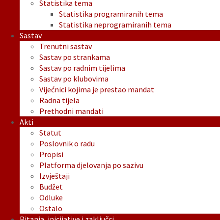
Statistika tema
Statistika programiranih tema
Statistika neprogramiranih tema
Sastav
Trenutni sastav
Sastav po strankama
Sastav po radnim tijelima
Sastav po klubovima
Vijećnici kojima je prestao mandat
Radna tijela
Prethodni mandati
Akti
Statut
Poslovnik o radu
Propisi
Platforma djelovanja po sazivu
Izvještaji
Budžet
Odluke
Ostalo
Pitanja, inicijative i zaključci