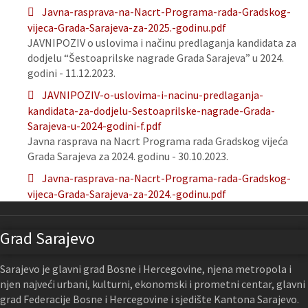
Javna-rasprava-na-Nacrt-Programa-rada-Gradskog-
vijeca-Grada-Sarajeva-za-2025.-godinu.pdf
JAVNIPOZIV o uslovima i načinu predlaganja kandidata za
dodjelu “Šestoaprilske nagrade Grada Sarajeva” u 2024.
godini - 11.12.2023.
JAVNIPOZIV-o-uslovima-i-nacinu-predlaganja-
kandidata-za-dodjelu-Sestoaprilske-nagrade-Grada-
Sarajeva-u-2024-godini-f.pdf
Javna rasprava na Nacrt Programa rada Gradskog vijeća
Grada Sarajeva za 2024. godinu - 30.10.2023.
Javna-rasprava-na-Nacrt-Programa-rada-Gradskog-
vijeca-Grada-Sarajeva-za-2024.-godinu.pdf
Grad Sarajevo
Sarajevo je glavni grad Bosne i Hercegovine, njena metropola i
njen najveći urbani, kulturni, ekonomski i prometni centar, glavni
grad Federacije Bosne i Hercegovine i sjedište Kantona Sarajevo.