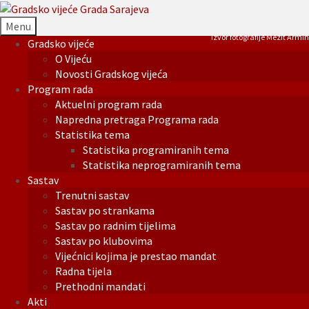
Menu
Izvor fotografije Mezit Armin
Gradsko vijeće
O Vijeću
Novosti Gradskog vijeća
Program rada
Aktuelni program rada
Napredna pretraga Programa rada
Statistika tema
Statistika programiranih tema
Statistika neprogramiranih tema
Sastav
Trenutni sastav
Sastav po strankama
Sastav po radnim tijelima
Sastav po klubovima
Vijećnici kojima je prestao mandat
Radna tijela
Prethodni mandati
Akti