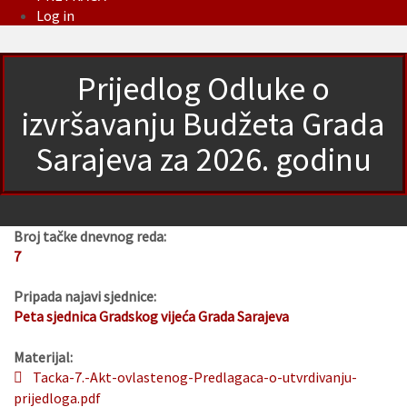
Log in
Prijedlog Odluke o
izvršavanju Budžeta Grada
Sarajeva za 2026. godinu
Broj tačke dnevnog reda:
7
Pripada najavi sjednice:
Peta sjednica Gradskog vijeća Grada Sarajeva
Materijal:
Tacka-7.-Akt-ovlastenog-Predlagaca-o-utvrdivanju-
prijedloga.pdf