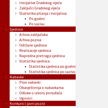
Inicijative Gradskog vijeća
Zaključci Gradskog vijeća
Statistika pitanja i inicijativa
Po godini
Po sazivu
Sjednice
Arhiva zaključaka
Arhiva poziva
Održane sjednice
Realizacije sjednica
Napredna pretraga sjednica
Statistika sjednica
Statistika sjednica po godini
Statistika sjednica po sazivu
Nabavke
Plan nabavki
Obavještenja o nabavkama
Odluke o izboru ponuđača
Ugovori
Konkursi i javni pozivi