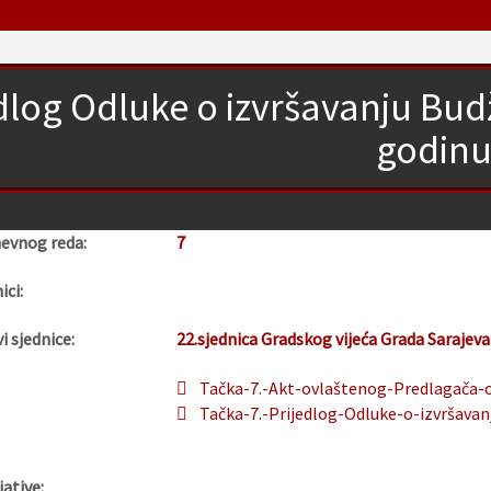
dlog Odluke o izvršavanju Bud
godin
nevnog reda:
7
ici:
i sjednice:
22.sjednica Gradskog vijeća Grada Sarajeva
Tačka-7.-Akt-ovlaštenog-Predlagača-o
Tačka-7.-Prijedlog-Odluke-o-izvršavan
jative: