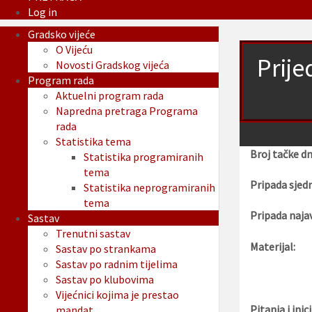
Log in
Gradsko vijeće
O Vijeću
Prije
Novosti Gradskog vijeća
Program rada
Aktuelni program rada
Napredna pretraga Programa
rada
Statistika tema
Broj tačke d
Statistika programiranih
tema
Pripada sjedn
Statistika neprogramiranih
tema
Pripada najav
Sastav
Trenutni sastav
Materijal:
Sastav po strankama
Sastav po radnim tijelima
Sastav po klubovima
Vijećnici kojima je prestao
Pitanja i inici
mandat