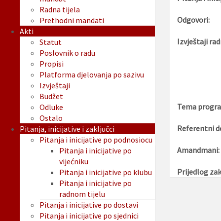
Radna tijela
Odgovori:
Prethodni mandati
Akti
Izvještaji rad
Statut
Poslovnik o radu
Propisi
Platforma djelovanja po sazivu
Izvještaji
Budžet
Tema progra
Odluke
Ostalo
Referentni d
Pitanja, inicijative i zaključci
Pitanja i inicijative po podnosiocu
Amandmani:
Pitanja i inicijative po
vijećniku
Prijedlog zak
Pitanja i inicijative po klubu
Pitanja i inicijative po
radnom tijelu
Pitanja i inicijative po dostavi
Pitanja i inicijative po sjednici