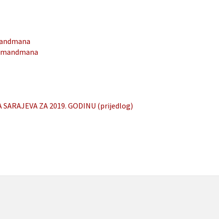
amandmana
e amandmana
ARAJEVA ZA 2019. GODINU (prijedlog)