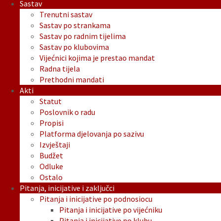
Sastav
Trenutni sastav
Sastav po strankama
Sastav po radnim tijelima
Sastav po klubovima
Vijećnici kojima je prestao mandat
Radna tijela
Prethodni mandati
Akti
Statut
Poslovnik o radu
Propisi
Platforma djelovanja po sazivu
Izvještaji
Budžet
Odluke
Ostalo
Pitanja, inicijative i zaključci
Pitanja i inicijative po podnosiocu
Pitanja i inicijative po vijećniku
Pitanja i inicijative po klubu