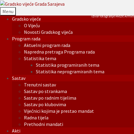
Menu
Izvor fotografije Mezit Armin
Gradsko vijeće
O Vijeću
Novosti Gradskog vijeća
Program rada
Aktuelni program rada
Napredna pretraga Programa rada
Statistika tema
Statistika programiranih tema
Statistika neprogramiranih tema
Sastav
Trenutni sastav
Sastav po strankama
Sastav po radnim tijelima
Sastav po klubovima
Vijećnici kojima je prestao mandat
Radna tijela
Prethodni mandati
Akti