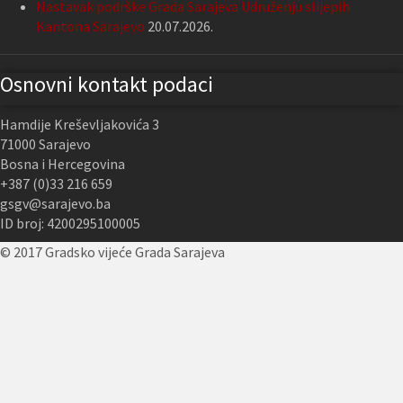
Nastavak podrške Grada Sarajeva Udruženju slijepih
Kantona Sarajevo
20.07.2026.
Osnovni kontakt podaci
Hamdije Kreševljakovića 3
71000 Sarajevo
Bosna i Hercegovina
+387 (0)33 216 659
gsgv@sarajevo.ba
ID broj: 4200295100005
© 2017 Gradsko vijeće Grada Sarajeva