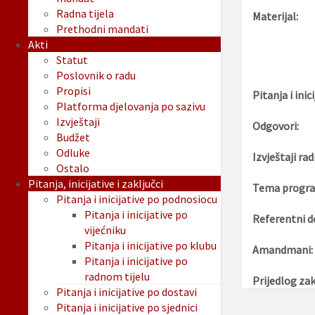
Radna tijela
Materijal:
Prethodni mandati
Akti
Statut
Poslovnik o radu
Propisi
Pitanja i inici
Platforma djelovanja po sazivu
Izvještaji
Odgovori:
Budžet
Odluke
Izvještaji rad
Ostalo
Pitanja, inicijative i zaključci
Tema progra
Pitanja i inicijative po podnosiocu
Pitanja i inicijative po
Referentni d
vijećniku
Pitanja i inicijative po klubu
Amandmani:
Pitanja i inicijative po
radnom tijelu
Prijedlog zak
Pitanja i inicijative po dostavi
Pitanja i inicijative po sjednici