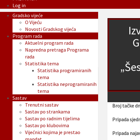
Log in
Gradsko vijeće
O Vijeću
Iz
Novosti Gradskog vijeća
Program rada
G
Aktuelni program rada
Napredna pretraga Programa
rada
„Šes
Statistika tema
Statistika programiranih
tema
Statistika neprogramiranih
tema
Sastav
Trenutni sastav
Broj tačke d
Sastav po strankama
Sastav po radnim tijelima
Pripada sjedn
Sastav po klubovima
Vijećnici kojima je prestao
Pripada najav
mandat