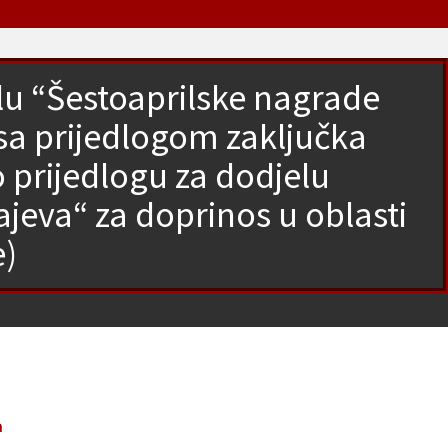
elu “Šestoaprilske nagrade
 sa prijedlogom zaključka
o prijedlogu za dodjelu
jeva“ za doprinos u oblasti
e)
a