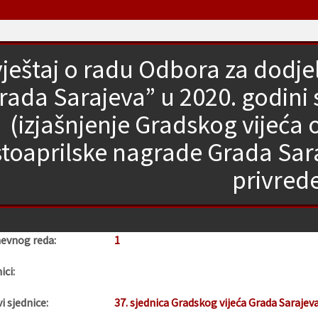
vještaj o radu Odbora za dodj
rada Sarajeva” u 2020. godini
(izjašnjenje Gradskog vijeća 
toaprilske nagrade Grada Sara
privred
nevnog reda:
1
ici:
i sjednice:
37. sjednica Gradskog vijeća Grada Sarajev