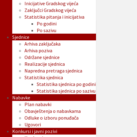
Inicijative Gradskog vijeća
Zaključci Gradskog vijeća
Statistika pitanja i inicijativa
Po godini
Po sazivu
Sjednice
Arhiva zaključaka
Arhiva poziva
Održane sjednice
Realizacije sjednica
Napredna pretraga sjednica
Statistika sjednica
Statistika sjednica po godini
Statistika sjednica po sazivu
Nabavke
Plan nabavki
Obavještenja o nabavkama
Odluke o izboru ponuđača
Ugovori
Konkursi i javni pozivi