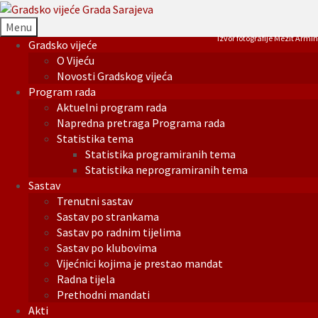
Menu
Izvor fotografije Mezit Armin
Gradsko vijeće
O Vijeću
Novosti Gradskog vijeća
Program rada
Aktuelni program rada
Napredna pretraga Programa rada
Statistika tema
Statistika programiranih tema
Statistika neprogramiranih tema
Sastav
Trenutni sastav
Sastav po strankama
Sastav po radnim tijelima
Sastav po klubovima
Vijećnici kojima je prestao mandat
Radna tijela
Prethodni mandati
Akti