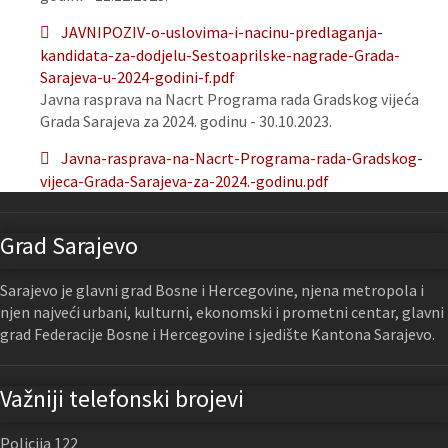
JAVNIPOZIV-o-uslovima-i-nacinu-predlaganja-
kandidata-za-dodjelu-Sestoaprilske-nagrade-Grada-
Sarajeva-u-2024-godini-f.pdf
Javna rasprava na Nacrt Programa rada Gradskog vijeća
Grada Sarajeva za 2024. godinu - 30.10.2023.
Javna-rasprava-na-Nacrt-Programa-rada-Gradskog-
vijeca-Grada-Sarajeva-za-2024.-godinu.pdf
Grad Sarajevo
Sarajevo je glavni grad Bosne i Hercegovine, njena metropola i
njen najveći urbani, kulturni, ekonomski i prometni centar, glavni
grad Federacije Bosne i Hercegovine i sjedište Kantona Sarajevo.
Važniji telefonski brojevi
Policija 122