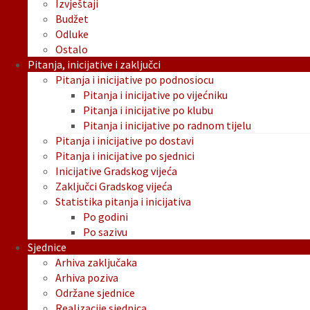
Izvještaji
Budžet
Odluke
Ostalo
Pitanja, inicijative i zaključci
Pitanja i inicijative po podnosiocu
Pitanja i inicijative po vijećniku
Pitanja i inicijative po klubu
Pitanja i inicijative po radnom tijelu
Pitanja i inicijative po dostavi
Pitanja i inicijative po sjednici
Inicijative Gradskog vijeća
Zaključci Gradskog vijeća
Statistika pitanja i inicijativa
Po godini
Po sazivu
Sjednice
Arhiva zaključaka
Arhiva poziva
Održane sjednice
Realizacije sjednica