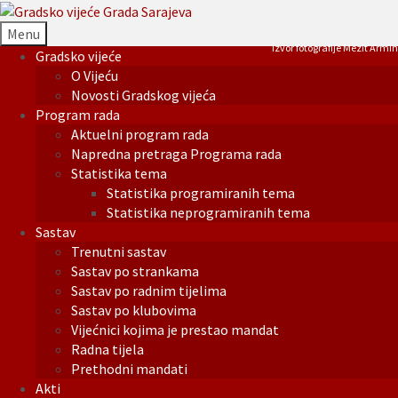
Menu
Izvor fotografije Mezit Armin
Gradsko vijeće
O Vijeću
Novosti Gradskog vijeća
Program rada
Aktuelni program rada
Napredna pretraga Programa rada
Statistika tema
Statistika programiranih tema
Statistika neprogramiranih tema
Sastav
Trenutni sastav
Sastav po strankama
Sastav po radnim tijelima
Sastav po klubovima
Vijećnici kojima je prestao mandat
Radna tijela
Prethodni mandati
Akti