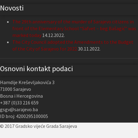
Novosti
The 29th anniversary of the murder of Sarajevo citizens in
front of the Elementary School “Safvet – beg Bašagić” was
marked today
14.12.2022.
The City Council adopted the Amendments to the Budget
of the City of Sarajevo for 2022
30.11.2022.
Osnovni kontakt podaci
Hamdije Kreševljakovića 3
71000 Sarajevo
Bosna i Hercegovina
+387 (0)33 216 659
gsgv@sarajevo.ba
ID broj: 4200295100005
© 2017 Gradsko vijeće Grada Sarajeva