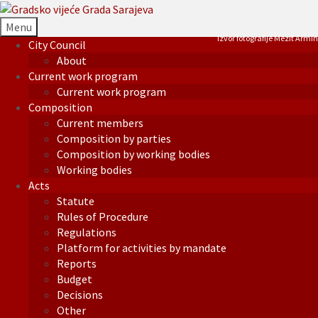
Menu
Izvor fotografije Mezit Armin
City Council
About
Current work program
Current work program
Composition
Current members
Composition by parties
Composition by working bodies
Working bodies
Acts
Statute
Rules of Procedure
Regulations
Platform for activities by mandate
Reports
Budget
Decisions
Other