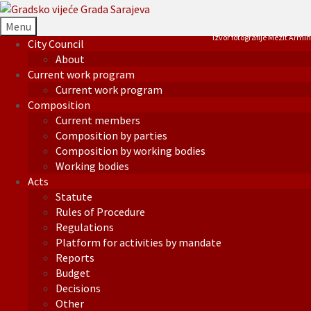
Menu
Izvor fotografije Mezit Armin
City Council
About
Current work program
Current work program
Composition
Current members
Composition by parties
Composition by working bodies
Working bodies
Acts
Statute
Rules of Procedure
Regulations
Platform for activities by mandate
Reports
Budget
Decisions
Other