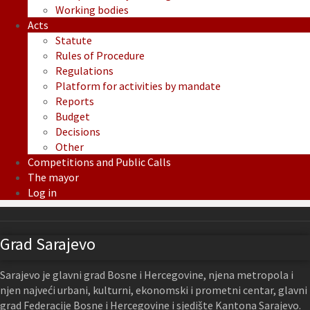
Working bodies
Acts
Statute
Rules of Procedure
Regulations
Platform for activities by mandate
Reports
Budget
Decisions
Other
Competitions and Public Calls
The mayor
Log in
Grad Sarajevo
Sarajevo je glavni grad Bosne i Hercegovine, njena metropola i
njen najveći urbani, kulturni, ekonomski i prometni centar, glavni
grad Federacije Bosne i Hercegovine i sjedište Kantona Sarajevo.