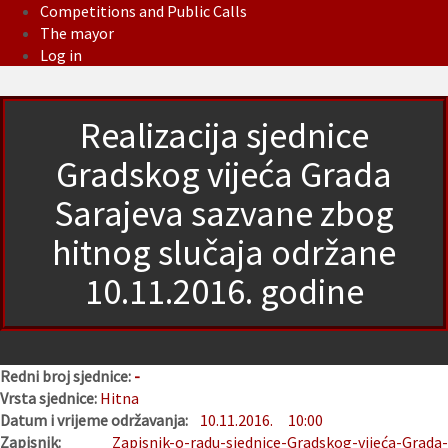
Competitions and Public Calls
The mayor
Log in
Realizacija sjednice
Gradskog vijeća Grada
Sarajeva sazvane zbog
hitnog slučaja održane
10.11.2016. godine
Redni broj sjednice:
-
Vrsta sjednice:
Hitna
Datum i vrijeme održavanja:
10.11.2016.
10:00
Zapisnik:
Zapisnik-o-radu-sjednice-Gradskog-vijeća-Grada-