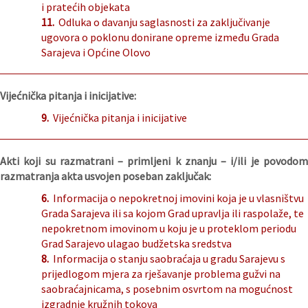
i pratećih objekata
11.
Odluka o davanju saglasnosti za zaključivanje
ugovora o poklonu donirane opreme između Grada
Sarajeva i Općine Olovo
Vijećnička pitanja i inicijative:
9.
Vijećnička pitanja i inicijative
Akti koji su razmatrani – primljeni k znanju – i/ili je povodom
razmatranja akta usvojen poseban zaključak:
6.
Informacija o nepokretnoj imovini koja je u vlasništvu
Grada Sarajeva ili sa kojom Grad upravlja ili raspolaže, te
nepokretnom imovinom u koju je u proteklom periodu
Grad Sarajevo ulagao budžetska sredstva
8.
Informacija o stanju saobraćaja u gradu Sarajevu s
prijedlogom mjera za rješavanje problema gužvi na
saobraćajnicama, s posebnim osvrtom na mogućnost
izgradnje kružnih tokova