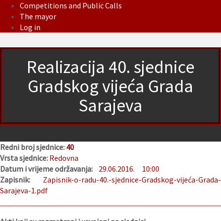
Competitions and Public Calls
The mayor
Log in
Realizacija 40. sjednice
Gradskog vijeća Grada
Sarajeva
Redni broj sjednice:
40
Vrsta sjednice:
Redovna
Datum i vrijeme održavanja:
29.06.2016.
10:00
Zapisnik:
Zapisnik-o-radu-40.-sjednice-Gradskog-vijeća-Grada
Sarajeva-1.pdf