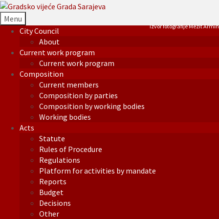
Menu
Izvor fotografije Mezit Armin
City Council
About
Current work program
Current work program
Composition
Current members
Composition by parties
Composition by working bodies
Working bodies
Acts
Statute
Rules of Procedure
Regulations
Platform for activities by mandate
Reports
Budget
Decisions
Other