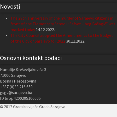
Novosti
The 29th anniversary of the murder of Sarajevo citizens in
front of the Elementary School “Safvet – beg Bašagić” was
marked today
14.12.2022.
The City Council adopted the Amendments to the Budget
of the City of Sarajevo for 2022
30.11.2022.
Osnovni kontakt podaci
Hamdije Kreševljakovića 3
71000 Sarajevo
Bosna i Hercegovina
+387 (0)33 216 659
gsgv@sarajevo.ba
ID broj: 4200295100005
© 2017 Gradsko vijeće Grada Sarajeva