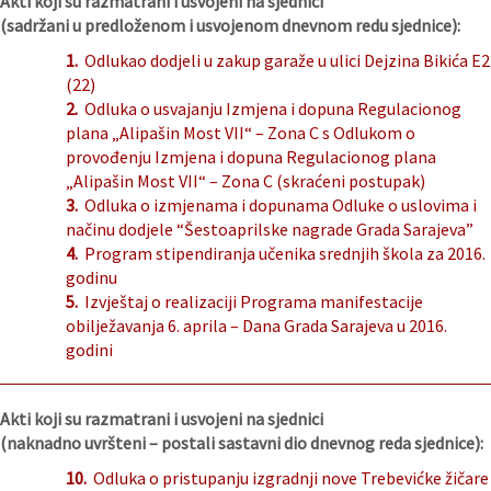
Akti koji su razmatrani i usvojeni na sjednici
(sadržani u predloženom i usvojenom dnevnom redu sjednice):
1.
Odlukao dodjeli u zakup garaže u ulici Dejzina Bikića E2
(22)
2.
Odluka o usvajanju Izmjena i dopuna Regulacionog
plana „Alipašin Most VII“ – Zona C s Odlukom o
provođenju Izmjena i dopuna Regulacionog plana
„Alipašin Most VII“ – Zona C (skraćeni postupak)
3.
Odluka o izmjenama i dopunama Odluke o uslovima i
načinu dodjele “Šestoaprilske nagrade Grada Sarajeva”
4.
Program stipendiranja učenika srednjih škola za 2016.
godinu
5.
Izvještaj o realizaciji Programa manifestacije
obilježavanja 6. aprila – Dana Grada Sarajeva u 2016.
godini
Akti koji su razmatrani i usvojeni na sjednici
(naknadno uvršteni – postali sastavni dio dnevnog reda sjednice):
10.
Odluka o pristupanju izgradnji nove Trebevićke žičare