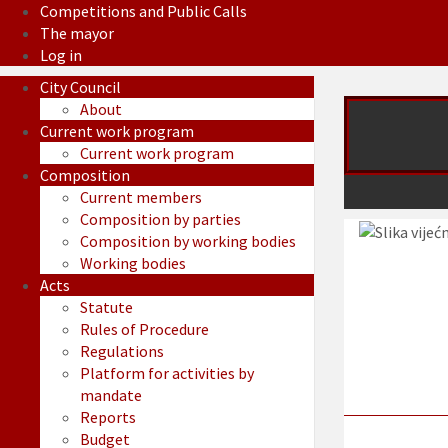
Competitions and Public Calls
The mayor
Log in
City Council
About
Current work program
Current work program
Composition
Current members
Composition by parties
Composition by working bodies
Working bodies
Acts
Statute
Rules of Procedure
Regulations
Platform for activities by
mandate
Reports
Budget