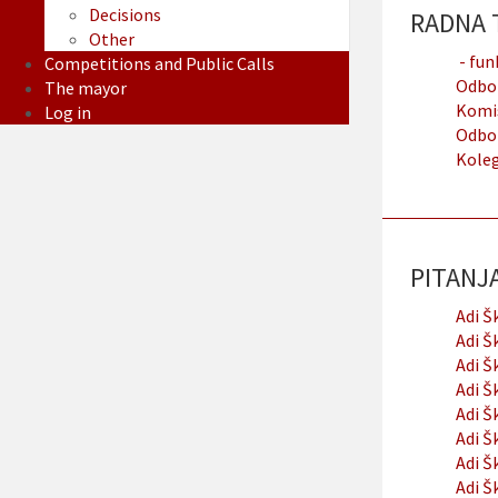
Decisions
RADNA T
Other
- funk
Competitions and Public Calls
Odbor
The mayor
Komis
Log in
Odbor
Koleg
PITANJA 
Adi Š
Adi Š
Adi Š
Adi Š
Adi Š
Adi Š
Adi Š
Adi Š