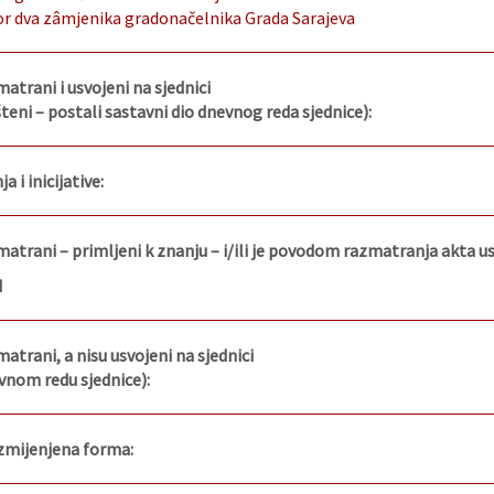
or dva zâmjenika gradonačelnika Grada Sarajeva
matrani i usvojeni na sjednici
eni – postali sastavni dio dnevnog reda sjednice):
a i inicijative:
zmatrani – primljeni k znanju – i/ili je povodom razmatranja akta 
d
matrani, a nisu usvojeni na sjednici
vnom redu sjednice):
izmijenjena forma: