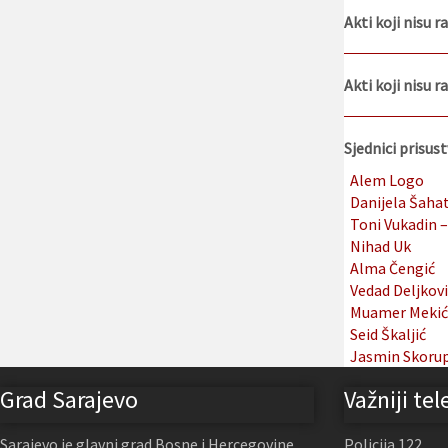
Akti koji nisu 
Akti koji nisu r
Sjednici prisust
Alem Logo
Danijela Šaha
Toni Vukadin –
Nihad Uk
Alma Čengić
Vedad Deljković
Muamer Mekić –
Seid Škaljić
Jasmin Skoru
Grad Sarajevo
Važniji tel
Sarajevo je glavni grad Bosne i Hercegovine,
Policija 122