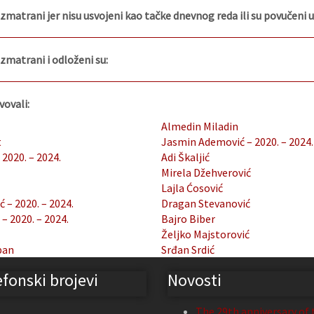
razmatrani jer nisu usvojeni kao tačke dnevnog reda ili su povučeni 
azmatrani i odloženi su:
vovali:
Almedin Miladin
t
Jasmin Ademović – 2020. – 2024.
 2020. – 2024.
Adi Škaljić
Mirela Džehverović
Lajla Ćosović
 – 2020. – 2024.
Dragan Stevanović
 2020. – 2024.
Bajro Biber
Željko Majstorović
pan
Srđan Srdić
efonski brojevi
Novosti
The 29th anniversary of 