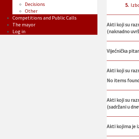
Decisions
5.
Izb
Other
Competitions and Public Calls
The mayor
Akti koji su raz
Log in
(naknadno uvršt
Vijećnička pitanj
Akti koji su ra
No items foun
Akti koji su raz
(sadržani u dne
Akti kojima je 