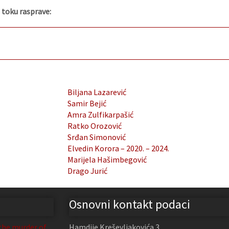
u toku rasprave:
Biljana Lazarević
Samir Bejić
Amra Zulfikarpašić
Ratko Orozović
Srđan Simonović
Elvedin Korora – 2020. – 2024.
Marijela Hašimbegović
Drago Jurić
Osnovni kontakt podaci
the murder of
Hamdije Kreševljakovića 3