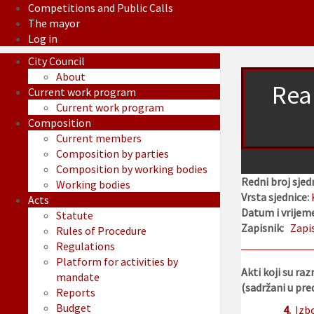
Competitions and Public Calls
The mayor
Log in
City Council
About
Real
Current work program
Current work program
Composition
Current members
Composition by parties
Composition by working bodies
Redni broj sjed
Working bodies
Vrsta sjednice:
Acts
Datum i vrijeme
Statute
Zapisnik:
Zapi
Rules of Procedure
Regulations
Platform for activities by
Akti koji su raz
mandate
(sadržani u pr
Reports
Budget
4.
Izb