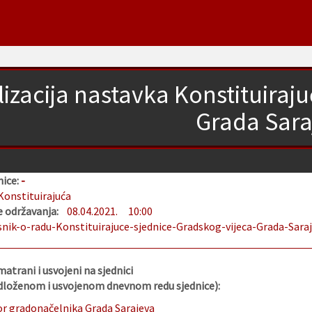
izacija nastavka Konstituiraj
Grada Sara
nice:
-
Konstituirajuća
 održavanja:
08.04.2021.
10:00
snik-o-radu-Konstituirajuce-sjednice-Gradskog-vijeca-Grada-Saraje
matrani i usvojeni na sjednici
edloženom i usvojenom dnevnom redu sjednice):
or gradonačelnika Grada Sarajeva