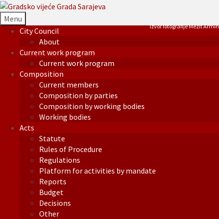
Menu
Izvor fotografije Mezit Armin
City Council
About
Current work program
Current work program
Composition
Current members
Composition by parties
Composition by working bodies
Working bodies
Acts
Statute
Rules of Procedure
Regulations
Platform for activities by mandate
Reports
Budget
Decisions
Other