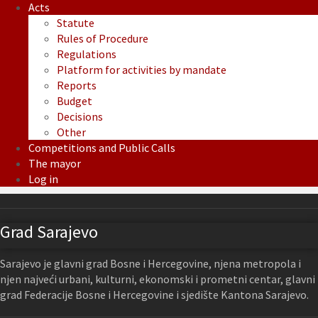
Acts
Statute
Rules of Procedure
Regulations
Platform for activities by mandate
Reports
Budget
Decisions
Other
Competitions and Public Calls
The mayor
Log in
Grad Sarajevo
Sarajevo je glavni grad Bosne i Hercegovine, njena metropola i
njen najveći urbani, kulturni, ekonomski i prometni centar, glavni
grad Federacije Bosne i Hercegovine i sjedište Kantona Sarajevo.