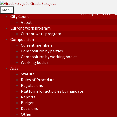
Menu
Izvor fotografije Mezit Armin
City Council
About
Current work program
Current work program
Composition
Current members
Composition by parties
Composition by working bodies
Working bodies
Acts
Statute
Rules of Procedure
Regulations
Platform for activities by mandate
Reports
Budget
Decisions
Other