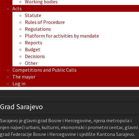
Working bodies
Acts
Statute
Rules of Procedure
Regulations
Platform for activities by mandate
Reports
Budget
Decisions
Other
Competitions and Public Calls
The mayor
Log in
Grad Sarajevo
Sarajevo je glavni grad Bosne i Hercegovine, njena metropola i
njen najveći urbani, kulturni, ekonomski i prometni centar, glavni
grad Federacije Bosne i Hercegovine i sjedište Kantona Sarajevo.