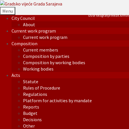
Menu
Izvor fotografije Mezit Armin
City Council
About
Current work program
Current work program
Composition
Current members
Composition by parties
Composition by working bodies
Working bodies
Acts
Statute
Rules of Procedure
Regulations
Platform for activities by mandate
Reports
Budget
Decisions
Other