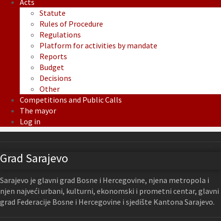
Acts
Statute
Rules of Procedure
Regulations
Platform for activities by mandate
Reports
Budget
Decisions
Other
Competitions and Public Calls
The mayor
Log in
Grad Sarajevo
Sarajevo je glavni grad Bosne i Hercegovine, njena metropola i
njen najveći urbani, kulturni, ekonomski i prometni centar, glavni
grad Federacije Bosne i Hercegovine i sjedište Kantona Sarajevo.