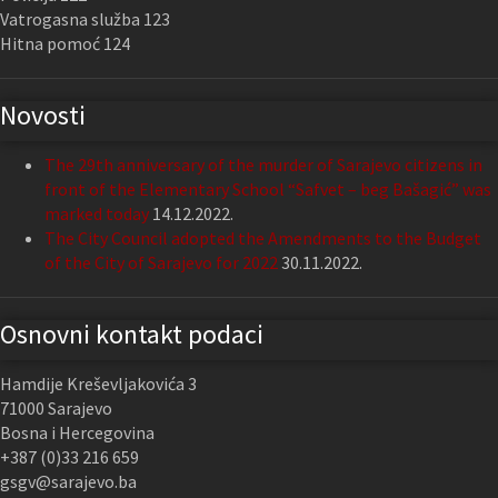
Vatrogasna služba 123
Hitna pomoć 124
Novosti
The 29th anniversary of the murder of Sarajevo citizens in
front of the Elementary School “Safvet – beg Bašagić” was
marked today
14.12.2022.
The City Council adopted the Amendments to the Budget
of the City of Sarajevo for 2022
30.11.2022.
Osnovni kontakt podaci
Hamdije Kreševljakovića 3
71000 Sarajevo
Bosna i Hercegovina
+387 (0)33 216 659
gsgv@sarajevo.ba