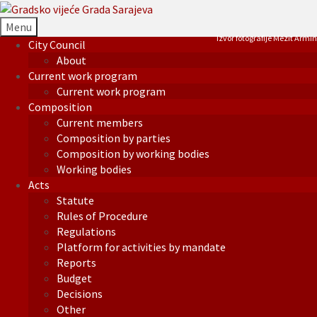
Menu
Izvor fotografije Mezit Armin
City Council
About
Current work program
Current work program
Composition
Current members
Composition by parties
Composition by working bodies
Working bodies
Acts
Statute
Rules of Procedure
Regulations
Platform for activities by mandate
Reports
Budget
Decisions
Other