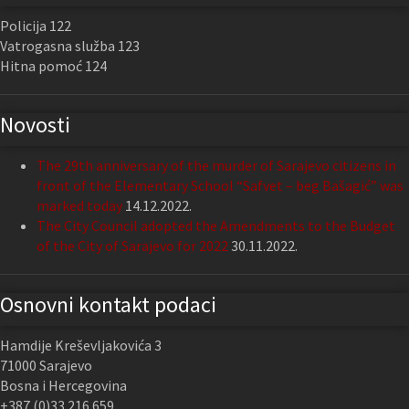
Policija 122
Vatrogasna služba 123
Hitna pomoć 124
Novosti
The 29th anniversary of the murder of Sarajevo citizens in
front of the Elementary School “Safvet – beg Bašagić” was
marked today
14.12.2022.
The City Council adopted the Amendments to the Budget
of the City of Sarajevo for 2022
30.11.2022.
Osnovni kontakt podaci
Hamdije Kreševljakovića 3
71000 Sarajevo
Bosna i Hercegovina
+387 (0)33 216 659