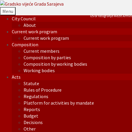
Menu
Izvor fotografije Mezit Armin
City Council
About
Current work program
Current work program
Composition
Current members
Composition by parties
Composition by working bodies
Working bodies
Acts
Statute
Rules of Procedure
Regulations
Platform for activities by mandate
Reports
Budget
Decisions
Other