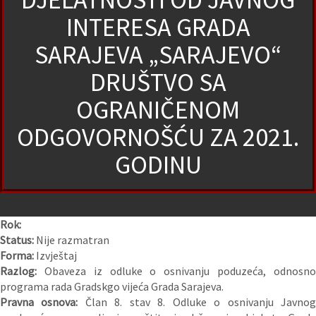
INTERESA GRADA
SARAJEVA „SARAJEVO“
DRUŠTVO SA
OGRANIČENOM
ODGOVORNOŠĆU ZA 2021.
GODINU
Rok:
Status:
Nije razmatran
Forma:
Izvještaj
Razlog:
Obaveza iz odluke o osnivanju poduzeća, odnosn
programa rada Gradskgo vijeća Grada Sarajeva.
Pravna osnova:
Član 8. stav 8. Odluke o osnivanju Javno