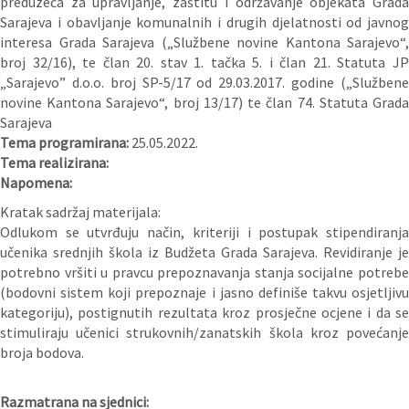
preduzeća za upravljanje, zaštitu i održavanje objekata Grada
Sarajeva i obavljanje komunalnih i drugih djelatnosti od javnog
interesa Grada Sarajeva („Službene novine Kantona Sarajevo“,
broj 32/16), te član 20. stav 1. tačka 5. i član 21. Statuta JP
„Sarajevo” d.o.o. broj SP-5/17 od 29.03.2017. godine („Službene
novine Kantona Sarajevo“, broj 13/17) te član 74. Statuta Grada
Sarajeva
Tema programirana:
25.05.2022.
Tema realizirana:
Napomena:
Kratak sadržaj materijala:
Odlukom se utvrđuju način, kriteriji i postupak stipendiranja
učenika srednjih škola iz Budžeta Grada Sarajeva. Revidiranje je
potrebno vršiti u pravcu prepoznavanja stanja socijalne potrebe
(bodovni sistem koji prepoznaje i jasno definiše takvu osjetljivu
kategoriju), postignutih rezultata kroz prosječne ocjene i da se
stimuliraju učenici strukovnih/zanatskih škola kroz povećanje
broja bodova.
Razmatrana na sjednici: