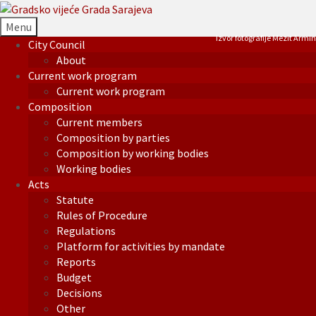
Menu
Izvor fotografije Mezit Armin
City Council
About
Current work program
Current work program
Composition
Current members
Composition by parties
Composition by working bodies
Working bodies
Acts
Statute
Rules of Procedure
Regulations
Platform for activities by mandate
Reports
Budget
Decisions
Other