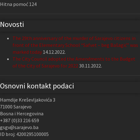
Hitna pomoć 124
Novosti
The 29th anniversary of the murder of Sarajevo citizens in
front of the Elementary School “Safvet – beg Bašagić” was
marked today
14.12.2022.
The City Council adopted the Amendments to the Budget
of the City of Sarajevo for 2022
30.11.2022.
Osnovni kontakt podaci
Hamdije Kreševljakovića 3
71000 Sarajevo
Bosna i Hercegovina
+387 (0)33 216 659
gsgv@sarajevo.ba
ID broj: 4200295100005