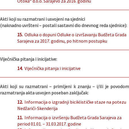
Otoka“ d.o.o. Sarajevo za 2016. godinu
Akti koji su razmatrani i usvojeni na sjednici
(naknadno uvršteni – postali sastavni dio dnevnog reda sjednice):
15.
Odluka o dopuni Odluke o izvršavanju Budžeta Grada
Sarajeva za 2017. godinu, po hitnom postupku
Vijećnička pitanja i inicijative:
14.
Vijećnička pitanja i inicijative
Akti koji su razmatrani – primljeni k znanju – i/ili je povodom
razmatranja akta usvojen poseban zaključak:
12.
Informacija o izgradnji biciklističke staze na potezu
Nedžarići-Skenderija
11.
Informacija o izvršenju Budžeta Grada Sarajeva za
period 01.01. – 31.03.2017. godine