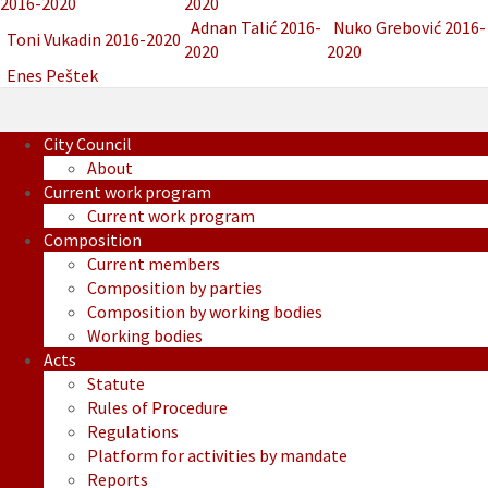
2016-2020
2020
Adnan Talić 2016-
Nuko Grebović 2016-
Toni Vukadin 2016-2020
2020
2020
Enes Peštek
City Council
About
Current work program
Current work program
Composition
Current members
Composition by parties
Composition by working bodies
Working bodies
Acts
Statute
Rules of Procedure
Regulations
Platform for activities by mandate
Reports