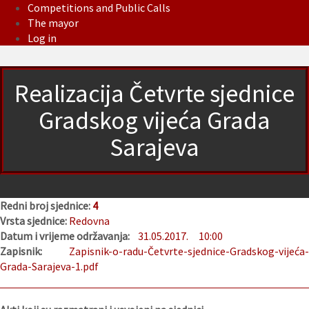
Competitions and Public Calls
The mayor
Log in
Realizacija Četvrte sjednice
Gradskog vijeća Grada
Sarajeva
Redni broj sjednice:
4
Vrsta sjednice:
Redovna
Datum i vrijeme održavanja:
31.05.2017.
10:00
Zapisnik:
Zapisnik-o-radu-Četvrte-sjednice-Gradskog-vijeća-
Grada-Sarajeva-1.pdf