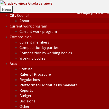
Menu
Izvor fotografije Mezit Armin
City Council
About
Current work program
Current work program
Composition
Current members
Composition by parties
Composition by working bodies
Working bodies
Acts
Statute
Rules of Procedure
Regulations
Platform for activities by mandate
Reports
Budget
Decisions
Other