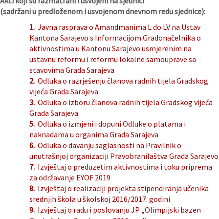
Akti koji su razmatrani i usvojeni na sjednici
(sadržani u predloženom i usvojenom dnevnom redu sjednice):
1.
Javna rasprava o Amandmanima L do LV na Ustav
Kantona Sarajevo s Informacijom Gradonačelnika o
aktivnostima u Kantonu Sarajevo usmjerenim na
ustavnu reformu i reformu lokalne samouprave sa
stavovima Grada Sarajeva
2.
Odluka o razrješenju članova radnih tijela Gradskog
vijeća Grada Sarajeva
3.
Odluka o izboru članova radnih tijela Gradskog vijeća
Grada Sarajeva
5.
Odluka o izmjeni i dopuni Odluke o platama i
naknadama u organima Grada Sarajeva
6.
Odluka o davanju saglasnosti na Pravilnik o
unutrašnjoj organizaciji Pravobranilaštva Grada Sarajevo
7.
Izvještaj o preduzetim aktivnostima i toku priprema
za održavanje EYOF 2019
8.
Izvještaj o realizaciji projekta stipendiranja učenika
srednjih škola u školskoj 2016/2017. godini
9.
Izvještaj o radu i poslovanju JP „Olimpijski bazen