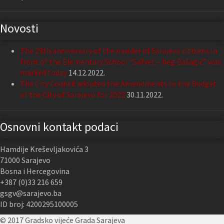
Novosti
The 29th anniversary of the murder of Sarajevo citizens in
front of the Elementary School “Safvet – beg Bašagić” was
marked today
14.12.2022.
The City Council adopted the Amendments to the Budget
of the City of Sarajevo for 2022
30.11.2022.
Osnovni kontakt podaci
Hamdije Kreševljakovića 3
71000 Sarajevo
Bosna i Hercegovina
+387 (0)33 216 659
gsgv@sarajevo.ba
ID broj: 4200295100005
© 2017 Gradsko vijeće Grada Sarajeva