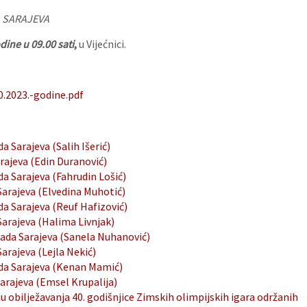
 SARAJEVA
dine u 09.00 sati
,
u Vijećnici.
0.2023.-godine.pdf
a Sarajeva (Salih Išerić)
rajeva (Edin Duranović)
da Sarajeva (Fahrudin Lošić)
Sarajeva (Elvedina Muhotić)
da Sarajeva (Reuf Hafizović)
Sarajeva (Halima Livnjak)
Grada Sarajeva (Sanela Nuhanović)
arajeva (Lejla Nekić)
ada Sarajeva (Kenan Mamić)
Sarajeva (Emsel Krupalija)
 obilježavanja 40. godišnjice Zimskih olimpijskih igara održanih