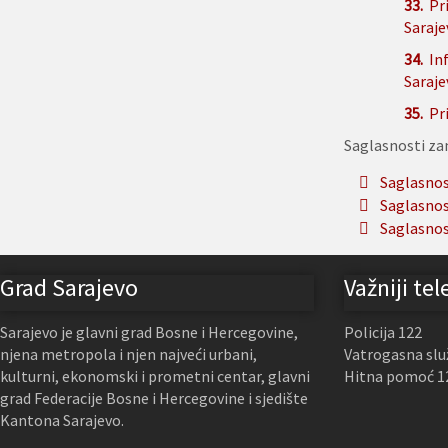
33.
Pr
Saraje
34.
In
Saraje
35.
Pr
Saglasnosti za
Saglasnos
Saglasnos
Saglasnos
Grad Sarajevo
Važniji tel
Sarajevo je glavni grad Bosne i Hercegovine,
Policija 122
njena metropola i njen najveći urbani,
Vatrogasna slu
kulturni, ekonomski i prometni centar, glavni
Hitna pomoć 1
grad Federacije Bosne i Hercegovine i sjedište
Kantona Sarajevo.