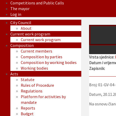
Competitions and Public Calls
The mayor
Log in
City Council
About
Current work program
Current work program
Composition
Current members
Composition by parties
Vrsta sjednice:
Composition by working bodies
Datum i vrijeme
Working bodies
Zapisnik:
Acts
Statute
Broj: 01-GV-04
Rules of Procedure
Regulations
Datum, 20.11.2
Platform for activities by
mandate
Na osnovu člana
Reports
Budget