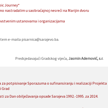
pic Journey“
 nastradalim u saobraćajnoj nesreći na Marijin dvoru
dravstvenim ustanovama i organizacijama
 putem e-maila pisarnica@sarajevo.ba.
Predsjedavajući Gradskog vijeća,
Jasmin Ademović, s.r.
 za potpisivanje Sporazuma o sufinansiranju i realizaciji Projekta
i Grad
i za Dan obilježavanja opsade Sarajeva 1992.-1995. za 2024.