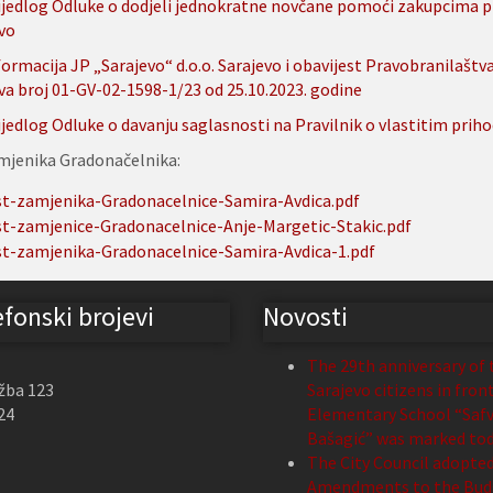
ijedlog Odluke o dodjeli jednokratne novčane pomoći zakupcima pr
vo
formacija JP „Sarajevo“ d.o.o. Sarajevo i obavijest Pravobranilaštva
va broj 01-GV-02-1598-1/23 od 25.10.2023. godine
ijedlog Odluke o davanju saglasnosti na Pravilnik o vlastitim prih
mjenika Gradonačelnika:
t-zamjenika-Gradonacelnice-Samira-Avdica.pdf
t-zamjenice-Gradonacelnice-Anje-Margetic-Stakic.pdf
t-zamjenika-Gradonacelnice-Samira-Avdica-1.pdf
efonski brojevi
Novosti
The 29th anniversary of 
žba 123
Sarajevo citizens in fron
24
Elementary School “Safv
Bašagić” was marked to
The City Council adopte
Amendments to the Budg