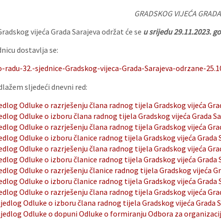
GRADSKOG VIJEĆA GRADA
Gradskog vijeća Grada Sarajeva održat će se
u
srijedu 29.11.2023. go
nicu dostavlja se:
o-radu-32.-sjednice-Gradskog-vijeca-Grada-Sarajeva-odrzane-25.1
dlažem sljedeći dnevni red:
edlog Odluke o razrješenju člana radnog tijela Gradskog vijeća Grad
edlog Odluke o izboru člana radnog tijela Gradskog vijeća Grada Sa
edlog Odluke o razrješenju člana radnog tijela Gradskog vijeća Gra
edlog Odluke o izboru članice radnog tijela Gradskog vijeća Grada 
edlog Odluke o razrješenju člana radnog tijela Gradskog vijeća Gra
edlog Odluke o izboru članice radnog tijela Gradskog vijeća Grada 
edlog Odluke o razrješenju članice radnog tijela Gradskog vijeća 
edlog Odluke o izboru članice radnog tijela Gradskog vijeća Grada S
jedlog Odluke o razrješenju člana radnog tijela Gradskog vijeća Gr
ijedlog Odluke o izboru člana radnog tijela Gradskog vijeća Grada 
ijedlog Odluke o dopuni Odluke o formiranju Odbora za organizaciju