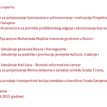
 u sportu
 za potpisivanje Sporazuma o sufinansiranju i realizaciju Projekta
d Sarajevo
vnih prostora za potrebe predškolskog odgoja i obrazovanja koji se
afija autora Muhameda Mujkića masovne grobnice u Bosni i
a Udruženje generala Bosne i Hercegovine
druženje za podršku i promociju jevrejske kulture, tradicije i
 Udruženje Kali Sara – Romski informativni centar
va za potpisivanje Memoranduma o saradnji između Grada Tirane,
a prodaje transportnih kutija/sanduka u vlasništvu Grada Sarajeva
inama
09.2023. godine)