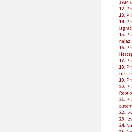
1984. 
12.
Pr
13.
Pr
14.
Pr
izgrad
15.
Pr
nalazi
16.
Pr
Herce
17.
Pr
18.
Pr
turist
19.
Pr
20.
Pr
Republ
21.
Pr
putem 
22.
Iz
23.
Iz
24.
Na
25.
Na