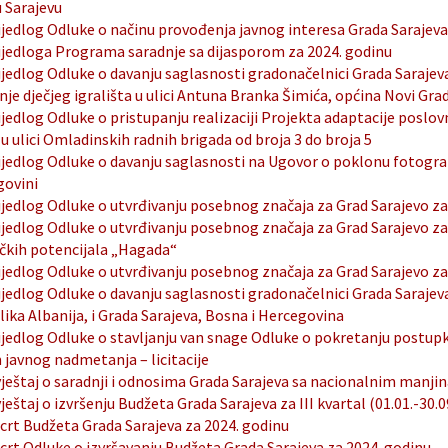
u Sarajevu
ijedlog Odluke o načinu provođenja javnog interesa Grada Sarajeva
ijedloga Programa saradnje sa dijasporom za 2024. godinu
ijedlog Odluke o davanju saglasnosti gradonačelnici Grada Sarajeva
nje dječjeg igrališta u ulici Antuna Branka Šimića, općina Novi Gra
ijedlog Odluke o pristupanju realizaciji Projekta adaptacije poslo
 u ulici Omladinskih radnih brigada od broja 3 do broja 5
ijedlog Odluke o davanju saglasnosti na Ugovor o poklonu fotogr
govini
ijedlog Odluke o utvrđivanju posebnog značaja za Grad Sarajevo z
ijedlog Odluke o utvrđivanju posebnog značaja za Grad Sarajevo za U
ičkih potencijala „Hagada“
ijedlog Odluke o utvrđivanju posebnog značaja za Grad Sarajevo za
ijedlog Odluke o davanju saglasnosti gradonačelnici Grada Saraje
ika Albanija, i Grada Sarajeva, Bosna i Hercegovina
ijedlog Odluke o stavljanju van snage Odluke o pokretanju postupk
javnog nadmetanja – licitacije
vještaj o saradnji i odnosima Grada Sarajeva sa nacionalnim manj
vještaj o izvršenju Budžeta Grada Sarajeva za III kvartal (01.01.-30.
crt Budžeta Grada Sarajeva za 2024. godinu
crt Odluke o izvršavanju Budžeta Grada Sarajeva za 2024. godinu