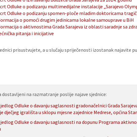
crt Odluke o podizanju multimedijalne instalacije „Sarajevo Olym
crt Odluke o podizanju spomen-ploče mladim doktoricama tragično
formacija o pomoći drugim jedinicama lokalne samouprave u BiH
formacija o aktivnostima Grada Sarajeva iz oblasti saradnje sa z
ećnička pitanja i inicijative
ednici prisustvujete, a u slučaju spriječenosti izostanak najavite
a dostavljeni na razmatranje poslije najave sjednice:
ijedlog Odluke o davanju saglasnosti gradonačelnici Grada Sarajeva
je dječjeg igrališta u sklopu mjesne zajednice Medrese, općina Star
ijedlog Odluke o davanju saglasnosti na dopunu Programa aktivnost
u