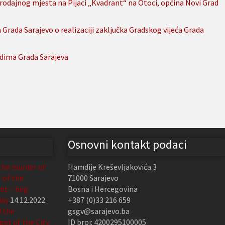
odajnog mjesta na Pijaci „Kvadrant“ na Otoci, općina Novi Grad
 Grada Sarajevo o realizaciji zaključka Gradskog vijeća Grada
odima Grada Sarajeva
Osnovni kontakt podaci
the murder of
Hamdije Kreševljakovića 3
t of the
71000 Sarajevo
et – beg
Bosna i Hercegovina
day
14.12.2022.
+387 (0)33 216 659
d the
gsgv@sarajevo.ba
et of the City
ID broj: 4200295100005