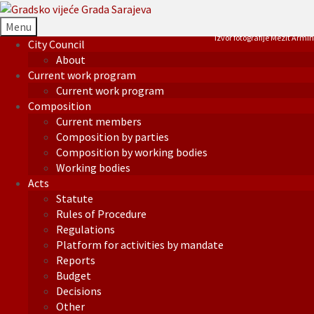
Menu
Izvor fotografije Mezit Armin
City Council
About
Current work program
Current work program
Composition
Current members
Composition by parties
Composition by working bodies
Working bodies
Acts
Statute
Rules of Procedure
Regulations
Platform for activities by mandate
Reports
Budget
Decisions
Other