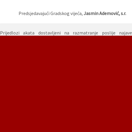
Predsjedavajući Gradskog vijeća,
Jasmin Ademović, s.r.
Prijedlozi akata dostavljeni na razmatranje poslije najave
sjednice:
25.
Prijedlog Odluke o davanju saglasnosti na
Memorandum o zajedničkoj saradnji između Grada
Sarajeva, Bosna i Hercegovina, i Grada Tianjina, Narodna
republika Kina, na realizaciji projekta izgradnje Sebilja u
gradu Tianjinu
26.
Prijedlog Odluke o radno pravnom statusu zamjenice
predsjedavajućeg Gradskog vijeća Grada Sarajeva
Saglasnosti zamjenika Gradonačelnika:
Saglasnost-zamjenika-Gradonacelnice-Harisa-Basica.pdf
Saglasnost-zamjenika-Gradonacelnice-Harisa-Basica-1.pdf
Saglasnost-zamjenice-Gradonacelnice-Anje-Margetic.pdf