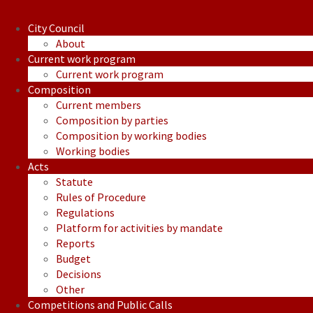
Saglasnost-zamjenika-Gradonacelnice-Harisa-Basica-2.pdf
City Council
About
Current work program
Current work program
Composition
Current members
Composition by parties
Composition by working bodies
Working bodies
Acts
Statute
Rules of Procedure
Regulations
Platform for activities by mandate
Reports
Budget
Decisions
Other
Competitions and Public Calls