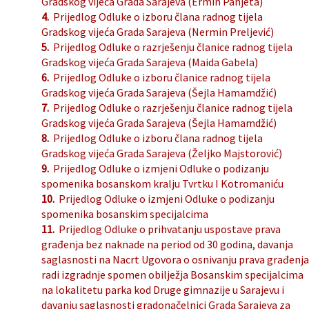
Gradskog vijeća Grada Sarajeva (Ermin Panjeta)
4.
Prijedlog Odluke o izboru člana radnog tijela
Gradskog vijeća Grada Sarajeva (Nermin Preljević)
5.
Prijedlog Odluke o razrješenju članice radnog tijela
Gradskog vijeća Grada Sarajeva (Maida Gabela)
6.
Prijedlog Odluke o izboru članice radnog tijela
Gradskog vijeća Grada Sarajeva (Šejla Hamamdžić)
7.
Prijedlog Odluke o razrješenju članice radnog tijela
Gradskog vijeća Grada Sarajeva (Šejla Hamamdžić)
8.
Prijedlog Odluke o izboru člana radnog tijela
Gradskog vijeća Grada Sarajeva (Željko Majstorović)
9.
Prijedlog Odluke o izmjeni Odluke o podizanju
spomenika bosanskom kralju Tvrtku I Kotromaniću
10.
Prijedlog Odluke o izmjeni Odluke o podizanju
spomenika bosanskim specijalcima
11.
Prijedlog Odluke o prihvatanju uspostave prava
građenja bez naknade na period od 30 godina, davanja
saglasnosti na Nacrt Ugovora o osnivanju prava građenja
radi izgradnje spomen obilježja Bosanskim specijalcima
na lokalitetu parka kod Druge gimnazije u Sarajevu i
davanju saglasnosti gradonačelnici Grada Sarajeva za