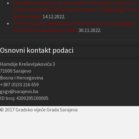
The 29th anniversary of the murder of Sarajevo citizens in
front of the Elementary School “Safvet – beg Bašagić” was
marked today
14.12.2022.
The City Council adopted the Amendments to the Budget
of the City of Sarajevo for 2022
30.11.2022.
Osnovni kontakt podaci
Hamdije Kreševljakovića 3
71000 Sarajevo
Bosna i Hercegovina
+387 (0)33 216 659
gsgv@sarajevo.ba
ID broj: 4200295100005
© 2017 Gradsko vijeće Grada Sarajeva