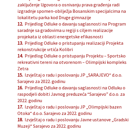
zaključenje Ugovora o osnivanju prava građenja radi
izgradnje spomen-obilježja Bosanskim specijalcima na
lokalitetu parka kod Druge gimnazije
12.
Prijedlog Odluke o davanju saglasnosti na Program
saradnje sa gradovima u regiji s ciljem realizacije
projekata iz oblasti energetske efikasnosti
13.
Prijedlog Odluke o pristupanju realizaciji Projekta
rekonstrukcije vrtića Kolibri
14.
Prijedlog Odluke o pristupanju Projektu – Sportsko
rekreativni tereni na otvorenom – Olimpijski kompleks
Zetra
15.
Izvještaj o radu i poslovanju JP „SARAJEVO“ d.o.o.
Sarajevo za 2022. godinu
16.
Prijedlog Odluke o davanju saglasnosti na Odluku o
raspodjeli dobiti Javnog preduzeća “Sarajevo” d.o.o. za
2022. godinu
17.
Izvještaj o radu i poslovanju JP „Olimpijski bazen
Otoka“ d.o.o. Sarajevo za 2022. godinu
18.
Izvještaj o radu i poslovanju Javne ustanove „Gradski
Muzeji“ Sarajevo za 2022. godinu