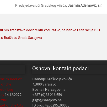
Predsjedavajući Gradskog vijeća,
Jasmin Ademović, s.r.
ditnih sredstava odobrenih kod Razvojne banke Federacije BiH
a u Budžetu Grada Sarajeva
Osnovni kontakt podaci
the murder of
Hamdije Kreševljakovića 3
t of the
71000 Sarajevo
et – beg
Bosna i Hercegovina
day
14.12.2022.
+387 (0)33 216 659
d the
gsgv@sarajevo.ba
et of the City
ID broj: 4200295100005