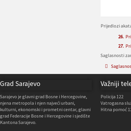
Prijedlozi akat
26.
Pr
27.
Pr
Saglasnosti za
Saglasnos
Grad Sarajevo
Važniji tel
Sarajevo je glavni grad Bosne i Hercegovine,
Policija 122
njena metropola i njen najveći urbani,
Vatrogasna slu
kulturni, ekonomski i prometni centar, glavni
Hitna pomoć 1
grad Federacije Bosne i Hercegovine i sjedište
Kantona Sarajevo.