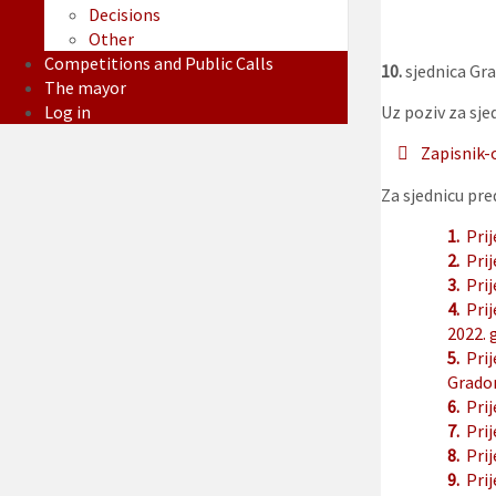
Decisions
Other
Competitions and Public Calls
10.
sjednica Gra
The mayor
Log in
Uz poziv za sjed
Zapisnik-
Za sjednicu pre
1.
Prij
2.
Pri
3.
Pri
4.
Pri
2022. 
5.
Prij
Gradon
6.
Prij
7.
Pri
8.
Prij
9.
Pri