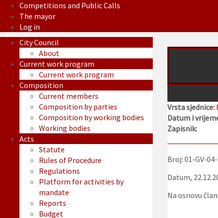
Competitions and Public Calls
The mayor
Log in
City Council
About
Current work program
Current work program
Composition
Current members
Composition by parties
Vrsta sjednice:
Composition by working bodies
Datum i vrijeme
Working bodies
Zapisnik:
Acts
Statute
Broj: 01-GV-04
Rules of Procedure
Regulations
Datum, 22.12.2
Platform for activities by
mandate
Na osnovu člana
Reports
Budget