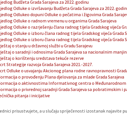
ijedlog Budžeta Grada Sarajeva za 2022. godinu
ijedlog Odluke o izvršavanju Budžeta Grada Sarajeva za 2022. godin
ijedlog Odlukeo dopuni Odluke o pečatima i žigovima Grada Saraje
ijedlog Odluke o radnom vremenu u organima Grada Sarajeva
ijedlog Odluke o razrješenju člana radnog tijela Gradskog vijeća
ijedlog Odluke o izboru člana radnog tijela Gradskog vijeća Grada 
ijedlog Odluke o izboru člana radnog tijela Gradskog vijeća Grada
vještaj o stanju u državnoj službi u Gradu Sarajevu
vještaj o saradnji i odnosima Grada Sarajeva sa nacionalnim manj
vještaj o korištenju sredstava tekuće rezerve
crt Strategije razvoja Grada Sarajeva 2021.-2027.
crt Odluke o usvajanju Akcionog plana rodne ravnopravnosti Grada
formacija o provođenju Plana djelovanja za mlade Grada Sarajeva
formacija o aktivnostima Informativnog centra o Međunarodnom kri
formacija o privrednoj saradnji Grada Sarajeva sa pobratimskim i
ećnička pitanja i inicijative
ednici prisustvujete, a u slučaju spriječenosti izostanak najavite