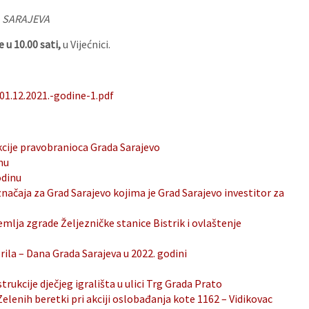
 SARAJEVA
 u 10.00 sati,
u Vijećnici.
1.12.2021.-godine-1.pdf
kcije pravobranioca Grada Sarajevo
nu
odinu
ačaja za Grad Sarajevo kojima je Grad Sarajevo investitor za
mlja zgrade Željezničke stanice Bistrik i ovlaštenje
ila – Dana Grada Sarajeva u 2022. godini
rukcije dječjeg igrališta u ulici Trg Grada Prato
enih beretki pri akciji oslobađanja kote 1162 – Vidikovac