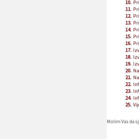
10.
Pr
11.
Pr
12.
Pr
13.
Pr
14.
Pr
15.
Pr
16.
Pr
17.
Iz
18.
Iz
19.
Iz
20.
Na
21.
Na
22.
In
23.
In
24.
In
25.
Vij
Molim Vas da sj