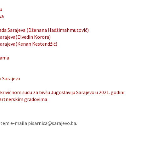
u
va
 Grada Sarajeva (Dženana Hadžimahmutović)
Sarajeva(Elvedin Korora)
 Sarajeva(Kenan Kestendžić)
inama
 Sarajeva
vičnom sudu za bivšu Jugoslaviju Sarajevo u 2021. godini
 partnerskim gradovima
 putem e-maila pisarnica@sarajevo.ba.