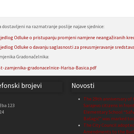
a dostavljeni na razmatranje poslije najave sjednice:
ijedlog Odluke o pristupanju promjeni namjene neangažiranih kre
ijedlog Odluke o davanju saglasnosti za preusmjeravanje sredstav
mjenika Gradonačelnika:
t-zamjenika-gradonacelnice-Harisa-Basica.pdf
efonski brojevi
Novosti
The 29th anniversary of 
žba 123
Sarajevo citizens in fron
24
Elementary School “Safv
Bašagić” was marked to
The City Council adopte
Amendments to the Budg