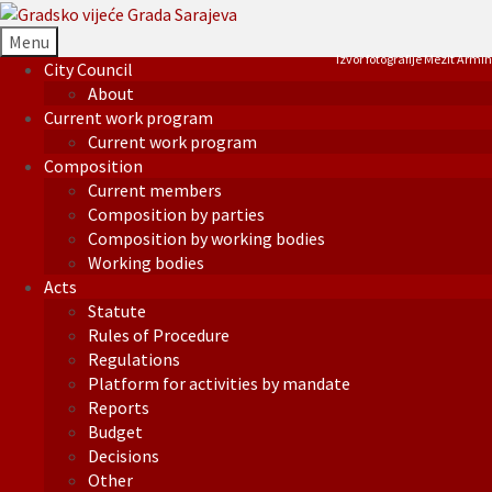
Menu
Izvor fotografije Mezit Armin
City Council
About
Current work program
Current work program
Composition
Current members
Composition by parties
Composition by working bodies
Working bodies
Acts
Statute
Rules of Procedure
Regulations
Platform for activities by mandate
Reports
Budget
Decisions
Other