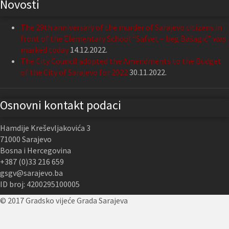
Novosti
The 29th anniversary of the murder of Sarajevo citizens in
front of the Elementary School “Safvet – beg Bašagić” was
marked today
14.12.2022.
The City Council adopted the Amendments to the Budget
of the City of Sarajevo for 2022
30.11.2022.
Osnovni kontakt podaci
Hamdije Kreševljakovića 3
71000 Sarajevo
Bosna i Hercegovina
+387 (0)33 216 659
gsgv@sarajevo.ba
ID broj: 4200295100005
© 2017 Gradsko vijeće Grada Sarajeva