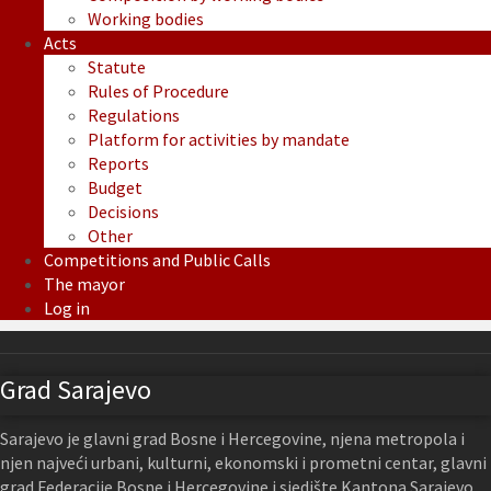
Working bodies
Acts
Statute
Rules of Procedure
Regulations
Platform for activities by mandate
Reports
Budget
Decisions
Other
Competitions and Public Calls
The mayor
Log in
Grad Sarajevo
Sarajevo je glavni grad Bosne i Hercegovine, njena metropola i
njen najveći urbani, kulturni, ekonomski i prometni centar, glavni
grad Federacije Bosne i Hercegovine i sjedište Kantona Sarajevo.