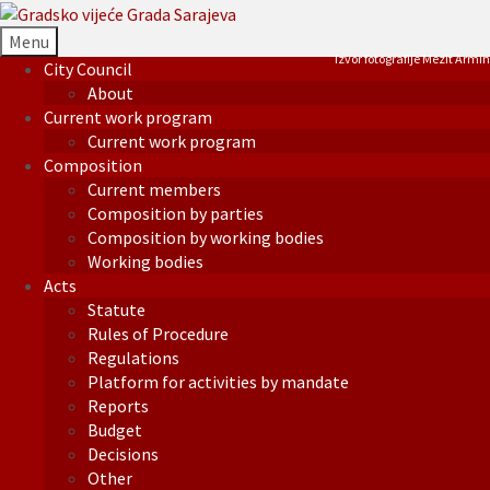
Menu
Izvor fotografije Mezit Armin
City Council
About
Current work program
Current work program
Composition
Current members
Composition by parties
Composition by working bodies
Working bodies
Acts
Statute
Rules of Procedure
Regulations
Platform for activities by mandate
Reports
Budget
Decisions
Other