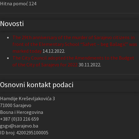
Hitna pomoć 124
Novosti
The 29th anniversary of the murder of Sarajevo citizens in
front of the Elementary School “Safvet – beg Bašagić” was
marked today
14.12.2022.
The City Council adopted the Amendments to the Budget
of the City of Sarajevo for 2022
30.11.2022.
Osnovni kontakt podaci
Hamdije Kreševljakovića 3
71000 Sarajevo
Bosna i Hercegovina
+387 (0)33 216 659
gsgv@sarajevo.ba
ID broj: 4200295100005