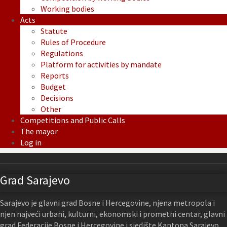
Working bodies
Acts
Statute
Rules of Procedure
Regulations
Platform for activities by mandate
Reports
Budget
Decisions
Other
Competitions and Public Calls
The mayor
Log in
Grad Sarajevo
Sarajevo je glavni grad Bosne i Hercegovine, njena metropola i
njen najveći urbani, kulturni, ekonomski i prometni centar, glavni
grad Federacije Bosne i Hercegovine i sjedište Kantona Sarajevo.