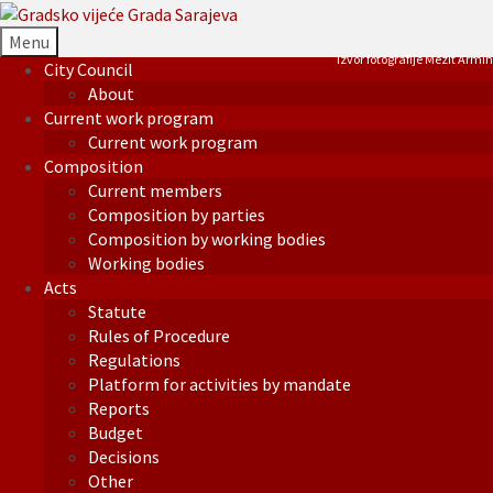
Menu
Izvor fotografije Mezit Armin
City Council
About
Current work program
Current work program
Composition
Current members
Composition by parties
Composition by working bodies
Working bodies
Acts
Statute
Rules of Procedure
Regulations
Platform for activities by mandate
Reports
Budget
Decisions
Other