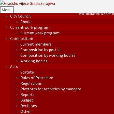
Menu
Izvor fotografije Mezit Armin
City Council
About
Current work program
Current work program
Composition
Current members
Composition by parties
Composition by working bodies
Working bodies
Acts
Statute
Rules of Procedure
Regulations
Platform for activities by mandate
Reports
Budget
Decisions
Other