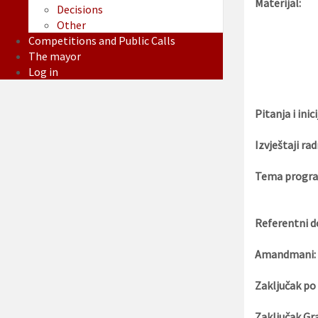
Materijal:
Decisions
Other
Competitions and Public Calls
The mayor
Log in
Pitanja i inici
Izvještaji rad
Tema progra
Referentni d
Amandmani:
Zaključak po
Zaključak Gr