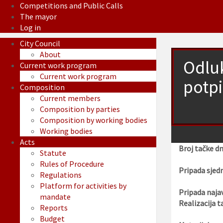
Competitions and Public Calls
The mayor
Log in
City Council
About
Odluk
Current work program
Current work program
potp
Composition
Current members
Composition by parties
Composition by working bodies
Working bodies
Acts
Broj tačke d
Statute
Rules of Procedure
Pripada sjedn
Regulations
Platform for activities by
Pripada najav
mandate
Realizacija t
Reports
Budget