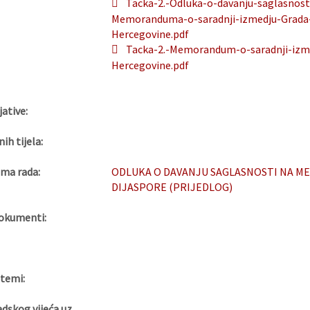
Tacka-2.-Odluka-o-davanju-saglasnost
Memoranduma-o-saradnji-izmedju-Grada-S
Hercegovine.pdf
Tacka-2.-Memorandum-o-saradnji-izmed
Hercegovine.pdf
jative:
nih tijela:
ma rada:
ODLUKA O DAVANJU SAGLASNOSTI NA ME
DIJASPORE (PRIJEDLOG)
okumenti:
 temi:
adskog vijeća uz