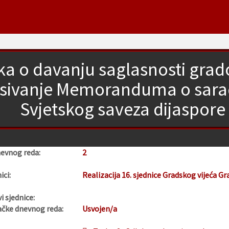
a o davanju saglasnosti grad
isivanje Memoranduma o sarad
Svjetskog saveza dijaspore
nevnog reda:
2
ici:
Realizacija 16. sjednice Gradskog vijeća Gr
i sjednice:
ačke dnevnog reda:
Usvojen/a