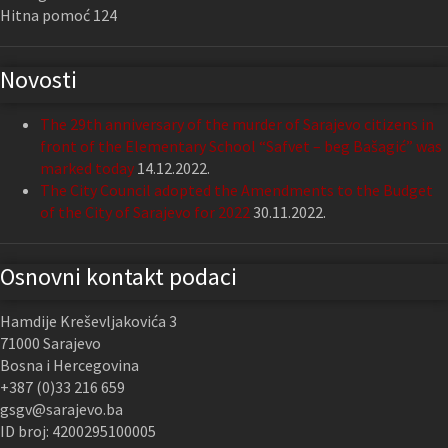
Hitna pomoć 124
Novosti
The 29th anniversary of the murder of Sarajevo citizens in
front of the Elementary School “Safvet – beg Bašagić” was
marked today
14.12.2022.
The City Council adopted the Amendments to the Budget
of the City of Sarajevo for 2022
30.11.2022.
Osnovni kontakt podaci
Hamdije Kreševljakovića 3
71000 Sarajevo
Bosna i Hercegovina
+387 (0)33 216 659
gsgv@sarajevo.ba
ID broj: 4200295100005