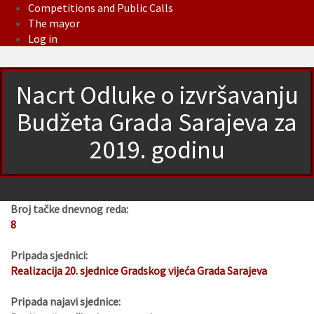
Competitions and Public Calls
The mayor
Log in
Nacrt Odluke o izvršavanju
Budžeta Grada Sarajeva za
2019. godinu
Broj tačke dnevnog reda:
8
Pripada sjednici:
Realizacija 20. sjednice Gradskog vijeća Grada Sarajeva
Pripada najavi sjednice: