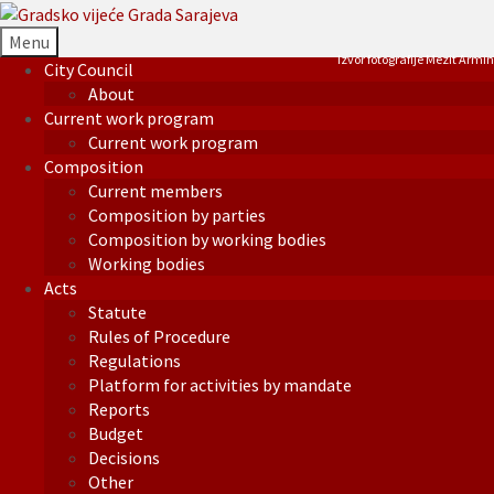
Menu
Izvor fotografije Mezit Armin
City Council
About
Current work program
Current work program
Composition
Current members
Composition by parties
Composition by working bodies
Working bodies
Acts
Statute
Rules of Procedure
Regulations
Platform for activities by mandate
Reports
Budget
Decisions
Other