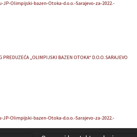
ju-JP-Olimpijski-bazen-Otoka-d.o.o.-Sarajevo-za-2022.-
G PREDUZEĆA „OLIMPIJSKI BAZEN OTOKA“ D.O.O. SARAJEVO
ju-JP-Olimpijski-bazen-Otoka-d.o.o.-Sarajevo-za-2022.-