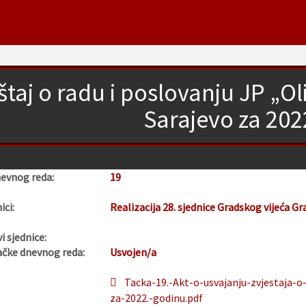
eštaj o radu i poslovanju JP „O
Sarajevo za 202
nevnog reda:
19
ici:
Realizacija 28. sjednice Gradskog vijeća Gr
i sjednice:
ačke dnevnog reda:
Usvojen/a
Tacka-19.-Akt-o-usvajanju-zvjestaja-o
za-2022.-godinu.pdf