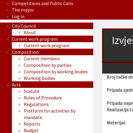
Competitions and Public Calls
The mayor
Log in
City Council
About
Izvj
Current work program
Current work program
Composition
Current members
Composition by parties
Composition by working bodies
Broj tačke d
Working bodies
Acts
Pripada sjedn
Statute
Rules of Procedure
Pripada najav
Regulations
Realizacija t
Platform for activities by
mandate
Materijal:
Reports
Budget