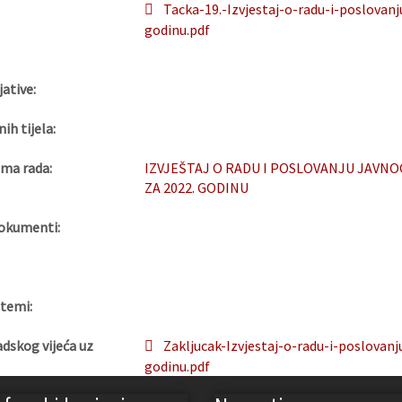
Tacka-19.-Izvjestaj-o-radu-i-poslovan
godinu.pdf
jative:
nih tijela:
ma rada:
IZVJEŠTAJ O RADU I POSLOVANJU JAVNO
ZA 2022. GODINU
okumenti:
 temi:
adskog vijeća uz
Zakljucak-Izvjestaj-o-radu-i-poslovan
godinu.pdf