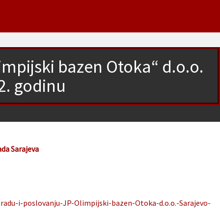
limpijski bazen Otoka“ d.o.o.
2. godinu
ada Sarajeva
-radu-i-poslovanju-JP-Olimpijski-bazen-Otoka-d.o.o.-Sarajevo-