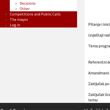
Decisions
Other
Competitions and Public Calls
The mayor
Pitanja i inici
Log in
Izvještaji rad
Tema progra
Referentni d
Amandmani:
Zaključak po
Zaključak Gr
temu: