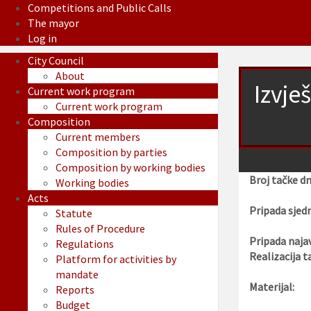
Competitions and Public Calls
The mayor
Log in
City Council
About
Izvje
Current work program
Current work program
Composition
Current members
Composition by parties
Composition by working bodies
Broj tačke d
Working bodies
Acts
Pripada sjedn
Statute
Rules of Procedure
Pripada najav
Regulations
Realizacija t
Platform for activities by
mandate
Materijal:
Reports
Budget