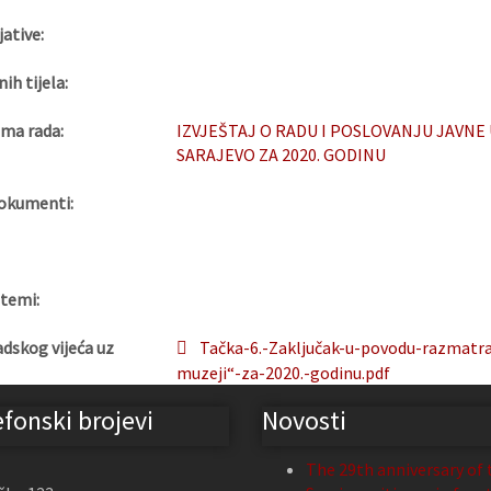
jative:
nih tijela:
ma rada:
IZVJEŠTAJ O RADU I POSLOVANJU JAVN
SARAJEVO ZA 2020. GODINU
okumenti:
 temi:
adskog vijeća uz
Tačka-6.-Zaključak-u-povodu-razmatra
muzeji“-za-2020.-godinu.pdf
efonski brojevi
Novosti
The 29th anniversary of 