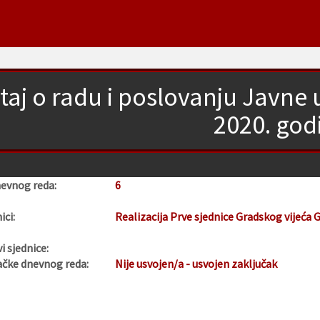
štaj o radu i poslovanju Javne
2020. god
nevnog reda:
6
ici:
Realizacija Prve sjednice Gradskog vijeća 
i sjednice:
ačke dnevnog reda:
Nije usvojen/a - usvojen zaključak