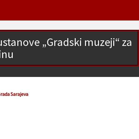
 ustanove „Gradski muzeji“ za
inu
Grada Sarajeva