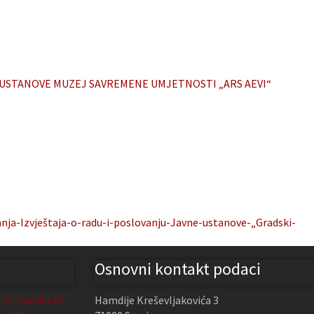
E USTANOVE MUZEJ SAVREMENE UMJETNOSTI „ARS AEVI“
nja-Izvještaja-o-radu-i-poslovanju-Javne-ustanove-„Gradski-
Osnovni kontakt podaci
the murder of
Hamdije Kreševljakovića 3