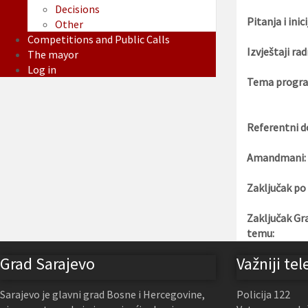
Decisions
Pitanja i inici
Other
Competitions and Public Calls
Izvještaji rad
The mayor
Log in
Tema progra
Referentni d
Amandmani:
Zaključak po
Zaključak Gr
temu:
Grad Sarajevo
Važniji tel
Sarajevo je glavni grad Bosne i Hercegovine,
Policija 122