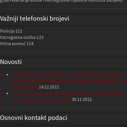
grad Federacije Bosne i Hercegovine i sjedište Kantona Sarajevo.
Važniji telefonski brojevi
Policija 122
Vatrogasna služba 123
Hitna pomoć 124
Novosti
The 29th anniversary of the murder of Sarajevo citizens in
front of the Elementary School “Safvet – beg Bašagić” was
marked today
14.12.2022.
The City Council adopted the Amendments to the Budget
of the City of Sarajevo for 2022
30.11.2022.
Osnovni kontakt podaci