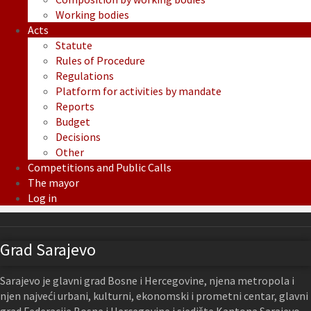
Working bodies
Acts
Statute
Rules of Procedure
Regulations
Platform for activities by mandate
Reports
Budget
Decisions
Other
Competitions and Public Calls
The mayor
Log in
Grad Sarajevo
Sarajevo je glavni grad Bosne i Hercegovine, njena metropola i
njen najveći urbani, kulturni, ekonomski i prometni centar, glavni