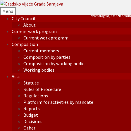
Menu
Izvor fotografije Mezit Armin
City Council
About
Current work program
Current work program
Composition
Current members
Composition by parties
Composition by working bodies
Working bodies
Acts
Statute
Rules of Procedure
Regulations
Platform for activities by mandate
Reports
Budget
Decisions
Other