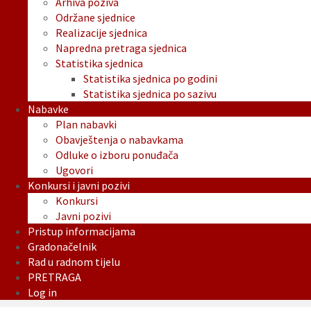
Arhiva poziva
Održane sjednice
Realizacije sjednica
Napredna pretraga sjednica
Statistika sjednica
Statistika sjednica po godini
Statistika sjednica po sazivu
Nabavke
Plan nabavki
Obavještenja o nabavkama
Odluke o izboru ponuđača
Ugovori
Konkursi i javni pozivi
Konkursi
Javni pozivi
Pristup informacijama
Gradonačelnik
Rad u radnom tijelu
PRETRAGA
Log in