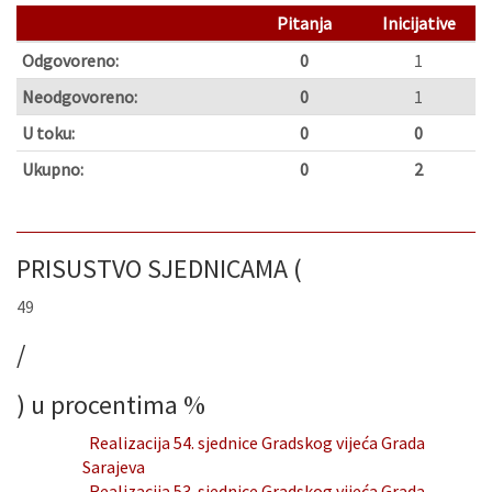
Pitanja
Inicijative
Odgovoreno:
0
1
Neodgovoreno:
0
1
U toku:
0
0
Ukupno:
0
2
PRISUSTVO SJEDNICAMA (
49
/
) u procentima
%
Realizacija 54. sjednice Gradskog vijeća Grada
Sarajeva
Realizacija 53. sjednice Gradskog vijeća Grada