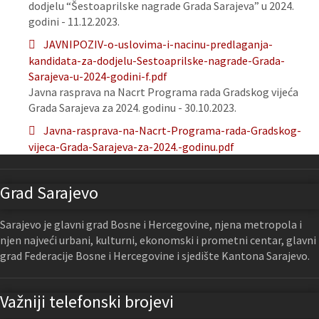
dodjelu “Šestoaprilske nagrade Grada Sarajeva” u 2024.
godini - 11.12.2023.
JAVNIPOZIV-o-uslovima-i-nacinu-predlaganja-
kandidata-za-dodjelu-Sestoaprilske-nagrade-Grada-
Sarajeva-u-2024-godini-f.pdf
Javna rasprava na Nacrt Programa rada Gradskog vijeća
Grada Sarajeva za 2024. godinu - 30.10.2023.
Javna-rasprava-na-Nacrt-Programa-rada-Gradskog-
vijeca-Grada-Sarajeva-za-2024.-godinu.pdf
Grad Sarajevo
Sarajevo je glavni grad Bosne i Hercegovine, njena metropola i
njen najveći urbani, kulturni, ekonomski i prometni centar, glavni
grad Federacije Bosne i Hercegovine i sjedište Kantona Sarajevo.
Važniji telefonski brojevi