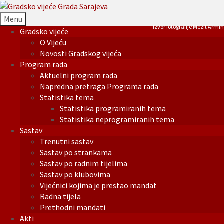
Menu
Izvor fotografije Mezit Armin
Gradsko vijeće
O Vijeću
Novosti Gradskog vijeća
Program rada
Aktuelni program rada
Napredna pretraga Programa rada
Statistika tema
Statistika programiranih tema
Statistika neprogramiranih tema
Sastav
Trenutni sastav
Sastav po strankama
Sastav po radnim tijelima
Sastav po klubovima
Vijećnici kojima je prestao mandat
Radna tijela
Prethodni mandati
Akti