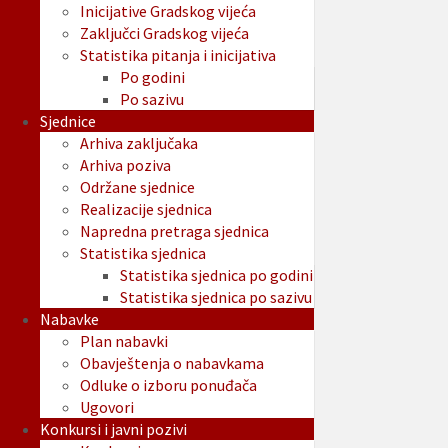
Inicijative Gradskog vijeća
Zaključci Gradskog vijeća
Statistika pitanja i inicijativa
Po godini
Po sazivu
Sjednice
Arhiva zaključaka
Arhiva poziva
Održane sjednice
Realizacije sjednica
Napredna pretraga sjednica
Statistika sjednica
Statistika sjednica po godini
Statistika sjednica po sazivu
Nabavke
Plan nabavki
Obavještenja o nabavkama
Odluke o izboru ponuđača
Ugovori
Konkursi i javni pozivi