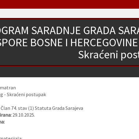
GRAM SARADNJE GRADA SARA
SPORE BOSNE I HERCEGOVINE Z
Skraćeni pos
zmatran
og - Skraćeni postupak
:
Član 74. stav (1) Statuta Grada Sarajeva
rana:
29.10.2025.
na:
materijala: