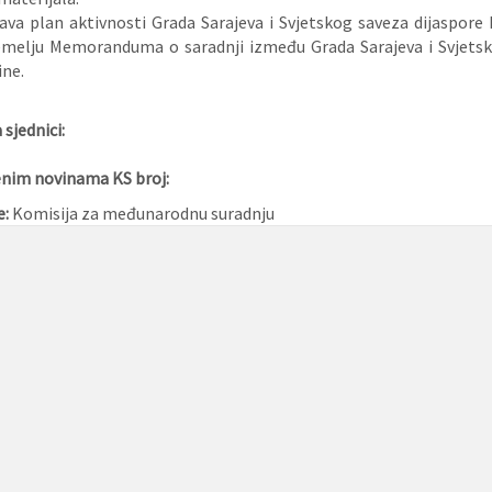
va plan aktivnosti Grada Sarajeva i Svjetskog saveza dijaspore 
emelju Memoranduma o saradnji između Grada Sarajeva i Svjetsk
ine.
sjednici:
enim novinama KS broj:
e:
Komisija za međunarodnu suradnju