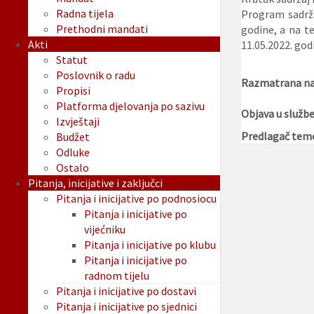
Radna tijela
Program sadrža
Prethodni mandati
godine, a na t
Akti
11.05.2022. god
Statut
Poslovnik o radu
Razmatrana na 
Propisi
Platforma djelovanja po sazivu
Objava u služb
Izvještaji
Predlagač tem
Budžet
Odluke
Ostalo
Pitanja, inicijative i zaključci
Pitanja i inicijative po podnosiocu
Pitanja i inicijative po
vijećniku
Pitanja i inicijative po klubu
Pitanja i inicijative po
radnom tijelu
Pitanja i inicijative po dostavi
Pitanja i inicijative po sjednici