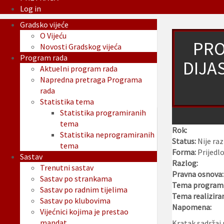
Log in
Gradsko vijeće
O Vijeću
PRO
Novosti Gradskog vijeća
Program rada
DIJA
Aktuelni program rada
Napredna pretraga Programa
rada
Statistika tema
Statistika programiranih
tema
Rok:
Statistika neprogramiranih
Status:
Nije ra
tema
Forma:
Prijedl
Sastav
Razlog:
Trenutni sastav
Pravna osnova
Sastav po strankama
Tema programi
Sastav po radnim tijelima
Tema realizira
Sastav po klubovima
Napomena:
Vijećnici kojima je prestao
mandat
Kratak sadržaj 