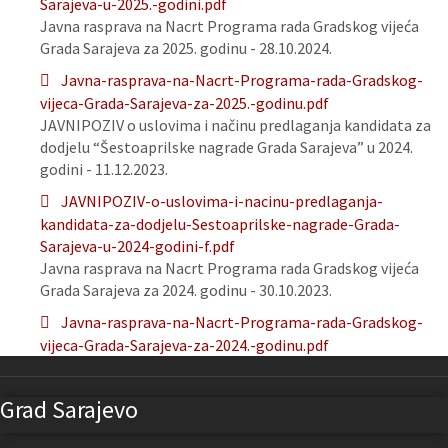
Sarajeva-u-2025.-godini.pdf
Javna rasprava na Nacrt Programa rada Gradskog vijeća
Grada Sarajeva za 2025. godinu - 28.10.2024.
Javna-rasprava-na-Nacrt-Programa-rada-Gradskog-
vijeca-Grada-Sarajeva-za-2025.-godinu.pdf
JAVNIPOZIV o uslovima i načinu predlaganja kandidata za
dodjelu “Šestoaprilske nagrade Grada Sarajeva” u 2024.
godini - 11.12.2023.
JAVNIPOZIV-o-uslovima-i-nacinu-predlaganja-
kandidata-za-dodjelu-Sestoaprilske-nagrade-Grada-
Sarajeva-u-2024-godini-f.pdf
Javna rasprava na Nacrt Programa rada Gradskog vijeća
Grada Sarajeva za 2024. godinu - 30.10.2023.
Javna-rasprava-na-Nacrt-Programa-rada-Gradskog-
vijeca-Grada-Sarajeva-za-2024.-godinu.pdf
Grad Sarajevo