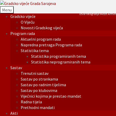
Menu
Izvor fotografije Mezit Armin
Gradsko vijeće
O Vijeću
Novosti Gradskog vijeća
Program rada
Aktuelni program rada
Napredna pretraga Programa rada
Statistika tema
Statistika programiranih tema
Statistika neprogramiranih tema
Sastav
Trenutni sastav
Sastav po strankama
Sastav po radnim tijelima
Sastav po klubovima
Vijećnici kojima je prestao mandat
Radna tijela
Prethodni mandati
Akti