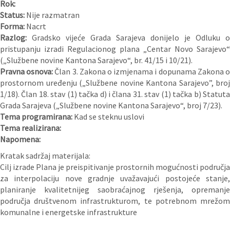
Rok:
Status:
Nije razmatran
Forma:
Nacrt
Razlog:
Gradsko vijeće Grada Sarajeva donijelo je Odluku o
pristupanju izradi Regulacionog plana „Centar Novo Sarajevo“
(„Službene novine Kantona Sarajevo“, br. 41/15 i 10/21).
Pravna osnova:
Član 3. Zakona o izmjenama i dopunama Zakona 
prostornom uređenju („Službene novine Kantona Sarajevo”, broj
1/18). Član 18. stav (1) tačka d) i člana 31. stav (1) tačka b) Statuta
Grada Sarajeva („Službene novine Kantona Sarajevo“, broj 7/23).
Tema programirana:
Kad se steknu uslovi
Tema realizirana:
Napomena:
Kratak sadržaj materijala:
Cilj izrade Plana je preispitivanje prostornih mogućnosti područja
za interpolaciju nove gradnje uvažavajući postojeće stanje,
planiranje kvalitetnijeg saobraćajnog rješenja, opremanje
područja društvenom infrastrukturom, te potrebnom mrežom
komunalne i energetske infrastrukture