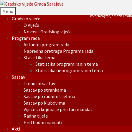
Menu
Izvor fotografije Mezit Armin
Gradsko vijeće
O Vijeću
Novosti Gradskog vijeća
Program rada
Aktuelni program rada
Napredna pretraga Programa rada
Statistika tema
Statistika programiranih tema
Statistika neprogramiranih tema
Sastav
Trenutni sastav
Sastav po strankama
Sastav po radnim tijelima
Sastav po klubovima
Vijećnici kojima je prestao mandat
Radna tijela
Prethodni mandati
Akti