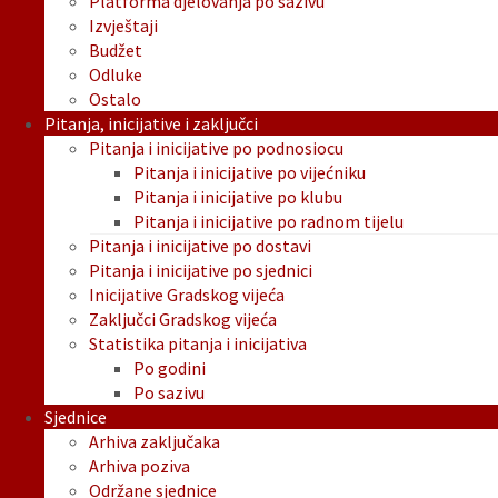
Platforma djelovanja po sazivu
Izvještaji
Budžet
Odluke
Ostalo
Pitanja, inicijative i zaključci
Pitanja i inicijative po podnosiocu
Pitanja i inicijative po vijećniku
Pitanja i inicijative po klubu
Pitanja i inicijative po radnom tijelu
Pitanja i inicijative po dostavi
Pitanja i inicijative po sjednici
Inicijative Gradskog vijeća
Zaključci Gradskog vijeća
Statistika pitanja i inicijativa
Po godini
Po sazivu
Sjednice
Arhiva zaključaka
Arhiva poziva
Održane sjednice