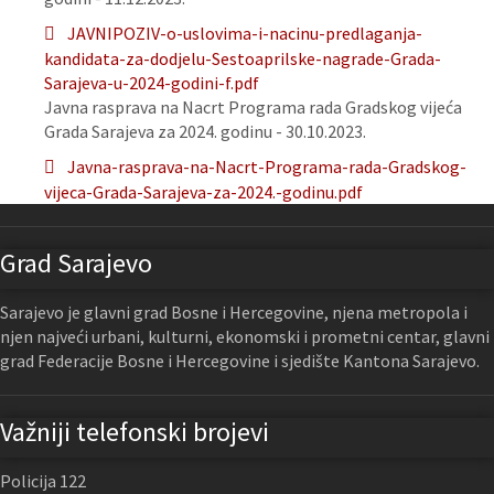
JAVNIPOZIV-o-uslovima-i-nacinu-predlaganja-
kandidata-za-dodjelu-Sestoaprilske-nagrade-Grada-
Sarajeva-u-2024-godini-f.pdf
Javna rasprava na Nacrt Programa rada Gradskog vijeća
Grada Sarajeva za 2024. godinu - 30.10.2023.
Javna-rasprava-na-Nacrt-Programa-rada-Gradskog-
vijeca-Grada-Sarajeva-za-2024.-godinu.pdf
Grad Sarajevo
Sarajevo je glavni grad Bosne i Hercegovine, njena metropola i
njen najveći urbani, kulturni, ekonomski i prometni centar, glavni
grad Federacije Bosne i Hercegovine i sjedište Kantona Sarajevo.
Važniji telefonski brojevi
Policija 122