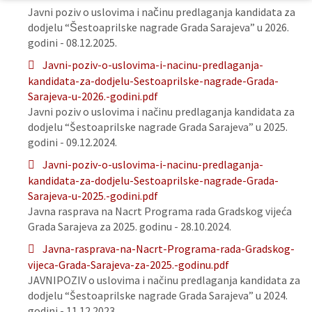
Javni poziv o uslovima i načinu predlaganja kandidata za
dodjelu “Šestoaprilske nagrade Grada Sarajeva” u 2026.
godini - 08.12.2025.
Javni-poziv-o-uslovima-i-nacinu-predlaganja-
kandidata-za-dodjelu-Sestoaprilske-nagrade-Grada-
Sarajeva-u-2026.-godini.pdf
Javni poziv o uslovima i načinu predlaganja kandidata za
dodjelu “Šestoaprilske nagrade Grada Sarajeva” u 2025.
godini - 09.12.2024.
Javni-poziv-o-uslovima-i-nacinu-predlaganja-
kandidata-za-dodjelu-Sestoaprilske-nagrade-Grada-
Sarajeva-u-2025.-godini.pdf
Javna rasprava na Nacrt Programa rada Gradskog vijeća
Grada Sarajeva za 2025. godinu - 28.10.2024.
Javna-rasprava-na-Nacrt-Programa-rada-Gradskog-
vijeca-Grada-Sarajeva-za-2025.-godinu.pdf
JAVNIPOZIV o uslovima i načinu predlaganja kandidata za
dodjelu “Šestoaprilske nagrade Grada Sarajeva” u 2024.
godini - 11.12.2023.