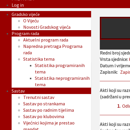
Log in
Gradsko vijeće
O Vijeću
Novosti Gradskog vijeća
Program rada
Aktuelni program rada
Napredna pretraga Programa
rada
Redni broj sjed
Statistika tema
Vrsta sjednice:
Statistika programiranih
Datum i vrijeme
tema
Zapisnik:
Zapi
Statistika neprogramiranih
tema
Akti koji su raz
Sastav
(sadržani u pr
Trenutni sastav
Sastav po strankama
1.
Odl
Sastav po radnim tijelima
Sastav po klubovima
Vijećnici kojima je prestao
Akti koji su raz
mandat