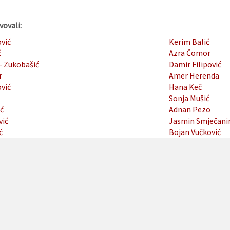
vovali:
vić
Kerim Balić
ć
Azra Čomor
– Zukobašić
Damir Filipović
r
Amer Herenda
vić
Hana Keč
Sonja Mušić
ć
Adnan Pezo
vić
Jasmin Smječani
ć
Bojan Vučković