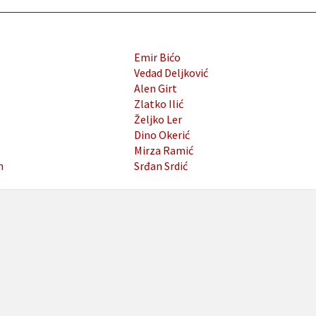
Emir Bićo
Vedad Deljković
Alen Girt
Zlatko Ilić
Željko Ler
Dino Okerić
Mirza Ramić
n
Srđan Srdić