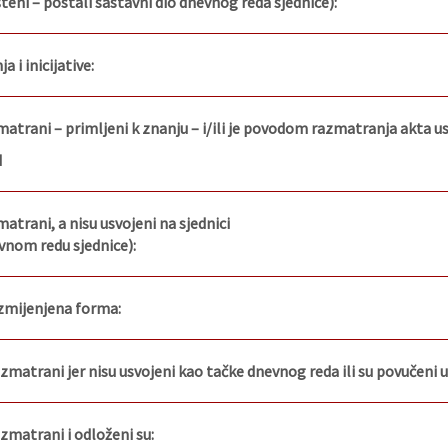
eni – postali sastavni dio dnevnog reda sjednice):
a i inicijative:
zmatrani – primljeni k znanju – i/ili je povodom razmatranja akta 
d
matrani, a nisu usvojeni na sjednici
vnom redu sjednice):
izmijenjena forma:
razmatrani jer nisu usvojeni kao tačke dnevnog reda ili su povučeni 
azmatrani i odloženi su: