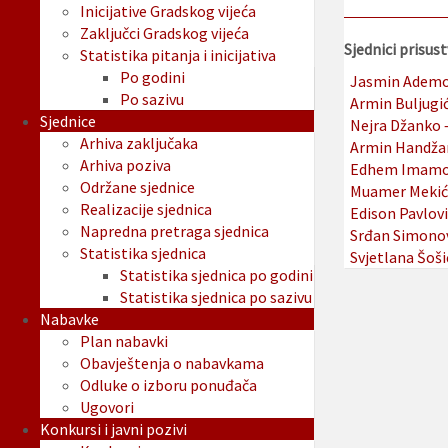
Inicijative Gradskog vijeća
Zaključci Gradskog vijeća
Sjednici prisust
Statistika pitanja i inicijativa
Po godini
Jasmin Ademo
Po sazivu
Armin Buljugi
Sjednice
Nejra Džanko 
Arhiva zaključaka
Armin Handža
Arhiva poziva
Edhem Imamo
Održane sjednice
Muamer Mekić
Realizacije sjednica
Edison Pavlovi
Napredna pretraga sjednica
Srđan Simono
Statistika sjednica
Svjetlana Šoši
Statistika sjednica po godini
Statistika sjednica po sazivu
Nabavke
Plan nabavki
Obavještenja o nabavkama
Odluke o izboru ponuđača
Ugovori
Konkursi i javni pozivi