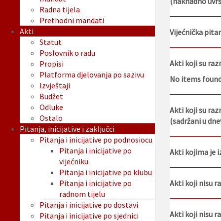
(naknadno uvršt
Radna tijela
Prethodni mandati
Akti
Vijećnička pitanj
Statut
Poslovnik o radu
Akti koji su ra
Propisi
Platforma djelovanja po sazivu
No items foun
Izvještaji
Budžet
Odluke
Akti koji su raz
Ostalo
(sadržani u dne
Pitanja, inicijative i zaključci
Pitanja i inicijative po podnosiocu
Pitanja i inicijative po
Akti kojima je 
vijećniku
Pitanja i inicijative po klubu
Pitanja i inicijative po
Akti koji nisu 
radnom tijelu
Pitanja i inicijative po dostavi
Akti koji nisu r
Pitanja i inicijative po sjednici