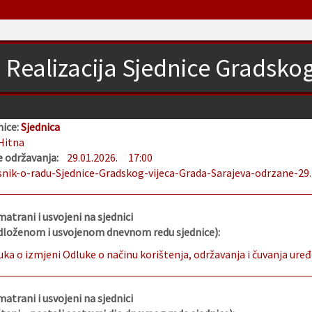
Realizacija Sjednice Gradsko
nice:
Sjednica
Hitna
 održavanja:
29.01.2026.
17:00
snik-o-radu-Sjednice-Gradskog-vijeca-Grada-Sarajeva-odrzane-29.
matrani i usvojeni na sjednici
edloženom i usvojenom dnevnom redu sjednice):
uka o izmjeni Odluke o načinu korištenja, održavanja i čuvanja ure
matrani i usvojeni na sjednici