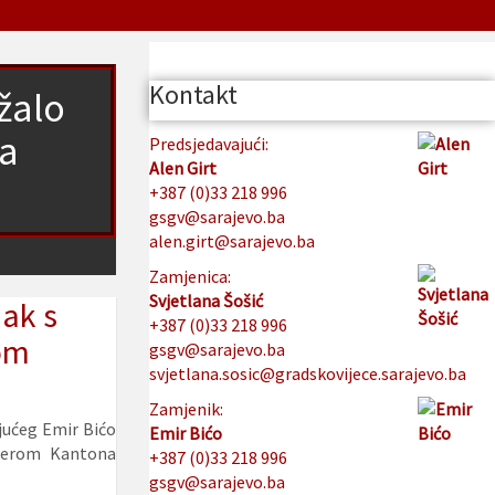
Kontakt
žalo
a
Predsjedavajući:
Alen Girt
+387 (0)33 218 996
gsgv@sarajevo.ba
alen.girt@sarajevo.ba
Zamjenica:
Svjetlana Šošić
ak s
+387 (0)33 218 996
om
gsgv@sarajevo.ba
svjetlana.sosic@gradskovijece.sarajevo.ba
Zamjenik:
jućeg Emir Bićo
Emir Bićo
ijerom Kantona
+387 (0)33 218 996
gsgv@sarajevo.ba