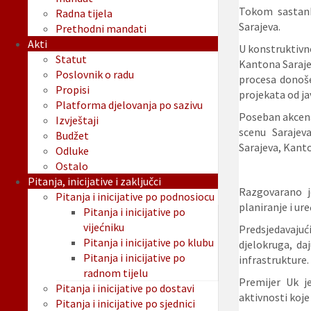
Tokom sastank
Radna tijela
Sarajeva.
Prethodni mandati
Akti
U konstruktivn
Statut
Kantona Sarajev
Poslovnik o radu
procesa donoše
Propisi
projekata od ja
Platforma djelovanja po sazivu
Poseban akcena
Izvještaji
scenu Sarajev
Budžet
Sarajeva, Kant
Odluke
Ostalo
Pitanja, inicijative i zaključci
Razgovarano j
Pitanja i inicijative po podnosiocu
planiranje i ure
Pitanja i inicijative po
vijećniku
Predsjedavajuć
Pitanja i inicijative po klubu
djelokruga, da
Pitanja i inicijative po
infrastrukture.
radnom tijelu
Premijer Uk j
Pitanja i inicijative po dostavi
aktivnosti koje
Pitanja i inicijative po sjednici