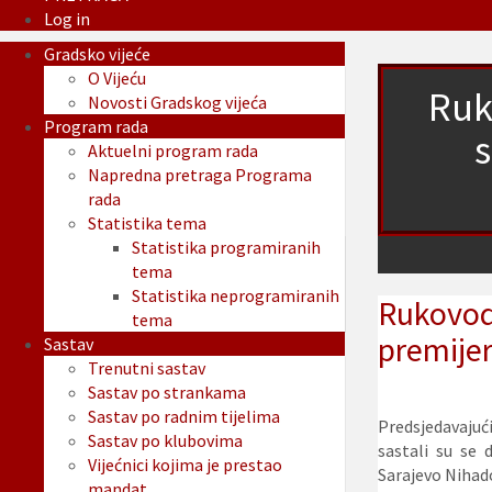
Log in
Gradsko vijeće
O Vijeću
Ruk
Novosti Gradskog vijeća
Program rada
Aktuelni program rada
Napredna pretraga Programa
rada
Statistika tema
Statistika programiranih
tema
Statistika neprogramiranih
Rukovod
tema
premije
Sastav
Trenutni sastav
Sastav po strankama
Sastav po radnim tijelima
Predsjedavajuć
Sastav po klubovima
sastali su se
Vijećnici kojima je prestao
Sarajevo Niha
mandat