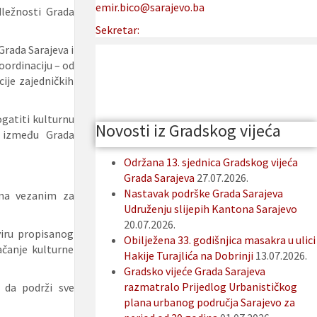
emir.bico@sarajevo.ba
ležnosti Grada
Sekretar:
rada Sarajeva i
oordinaciju – od
ije zajedničkih
gatiti kulturnu
Novosti iz Gradskog vijeća
e između Grada
Održana 13. sjednica Gradskog vijeća
Grada Sarajeva
27.07.2026.
Nastavak podrške Grada Sarajeva
ima vezanim za
Udruženju slijepih Kantona Sarajevo
20.07.2026.
viru propisanog
Obilježena 33. godišnjica masakra u ulici
ačanje kulturne
Hakije Turajlića na Dobrinji
13.07.2026.
Gradsko vijeće Grada Sarajeva
razmatralo Prijedlog Urbanističkog
 da podrži sve
plana urbanog područja Sarajevo za