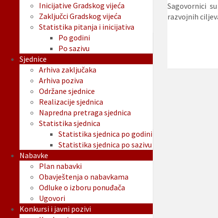
Inicijative Gradskog vijeća
Sagovornici su
Zaključci Gradskog vijeća
razvojnih cilje
Statistika pitanja i inicijativa
Po godini
Po sazivu
Sjednice
Arhiva zaključaka
Arhiva poziva
Održane sjednice
Realizacije sjednica
Napredna pretraga sjednica
Statistika sjednica
Statistika sjednica po godini
Statistika sjednica po sazivu
Nabavke
Plan nabavki
Obavještenja o nabavkama
Odluke o izboru ponuđača
Ugovori
Konkursi i javni pozivi