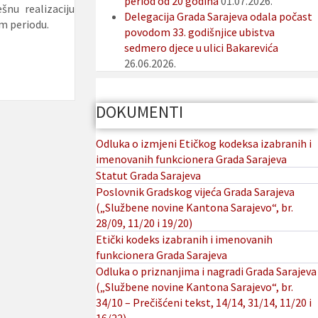
period od 20 godina
01.07.2026.
šnu realizaciju
Delegacija Grada Sarajeva odala počast
om periodu.
povodom 33. godišnjice ubistva
sedmero djece u ulici Bakarevića
26.06.2026.
DOKUMENTI
Odluka o izmjeni Etičkog kodeksa izabranih i
imenovanih funkcionera Grada Sarajeva
Statut Grada Sarajeva
Poslovnik Gradskog vijeća Grada Sarajeva
(„Službene novine Kantona Sarajevo“, br.
28/09, 11/20 i 19/20)
Etički kodeks izabranih i imenovanih
funkcionera Grada Sarajeva
Odluka o priznanjima i nagradi Grada Sarajeva
(„Službene novine Kantona Sarajevo“, br.
34/10 – Prečišćeni tekst, 14/14, 31/14, 11/20 i