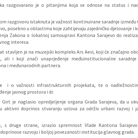
a razgovarano je o pitanjima koja se odnose na status i nad
om razgovoru istaknuta je važnost kontinuirane saradnje između G
o, posebno u oblastima koje zahtijevaju zajedničko djelovanje i k
nja Zakona o lokalnoj samoupravi Kantona Sarajevo do realizac
vnog interesa.
t stavljen je na muzejski kompleks Ars Aevi, koji će značajno obo
a, ali i koji znači unaprjeđenje međuinstitucionalne saradnj
ona i međunarodnih partnera.
e i o važnosti infrastrukturnih projekata, te o nadležnost
đenje javnog prostora i dr.
i Girt je naglasio opredjeljenje organa Grada Sarajeva, da u ok
ju aktivni doprinos stvaranju uslova za održiv urbani razvoj i j
e, s druge strane, izrazio spremnost Vlade Kantona Sarajevo
 doprinose razvoju i boljoj povezanosti institucija glavnog grada.