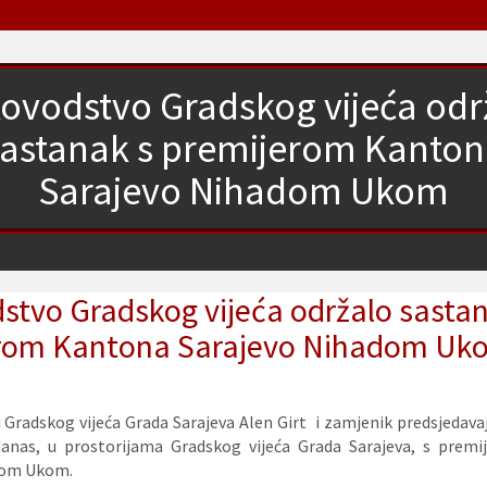
ovodstvo Gradskog vijeća odr
sastanak s premijerom Kanton
Sarajevo Nihadom Ukom
stvo Gradskog vijeća održalo sastan
rom Kantona Sarajevo Nihadom Uk
i Gradskog vijeća Grada Sarajeva Alen Girt i zamjenik predsjedava
 danas, u prostorijama Gradskog vijeća Grada Sarajeva, s prem
dom Ukom.