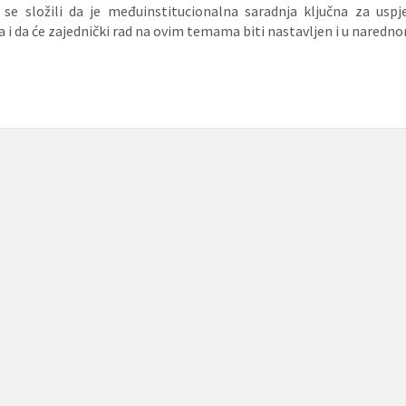
 se složili da je međuinstitucionalna saradnja ključna za uspje
va i da će zajednički rad na ovim temama biti nastavljеn i u naredn