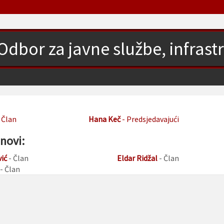
Odbor za javne službe, infrastr
 Član
Hana Keč
- Predsjedavajući
anovi:
ić
- Član
Eldar Ridžal
- Član
- Član