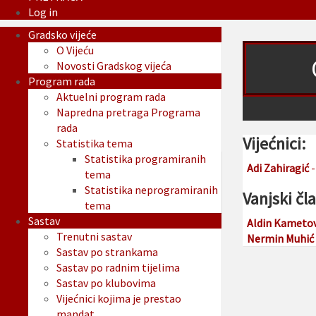
Log in
Gradsko vijeće
O Vijeću
Novosti Gradskog vijeća
Program rada
Aktuelni program rada
Napredna pretraga Programa
rada
Vijećnici:
Statistika tema
Statistika programiranih
Adi Zahiragić
-
tema
Statistika neprogramiranih
Vanjski čl
tema
Sastav
Aldin Kametov
Trenutni sastav
Nermin Muhić
Sastav po strankama
Sastav po radnim tijelima
Sastav po klubovima
Vijećnici kojima je prestao
mandat