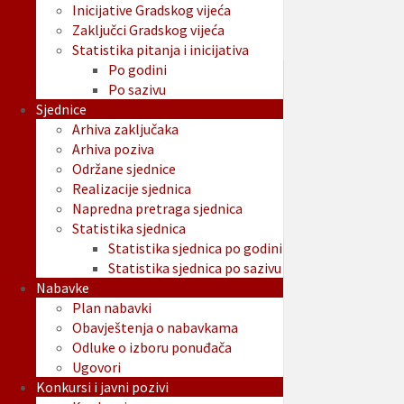
Inicijative Gradskog vijeća
Zaključci Gradskog vijeća
Statistika pitanja i inicijativa
Po godini
Po sazivu
Sjednice
Arhiva zaključaka
Arhiva poziva
Održane sjednice
Realizacije sjednica
Napredna pretraga sjednica
Statistika sjednica
Statistika sjednica po godini
Statistika sjednica po sazivu
Nabavke
Plan nabavki
Obavještenja o nabavkama
Odluke o izboru ponuđača
Ugovori
Konkursi i javni pozivi