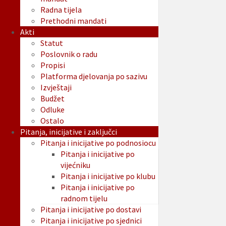
Radna tijela
Prethodni mandati
Akti
Statut
Poslovnik o radu
Propisi
Platforma djelovanja po sazivu
Izvještaji
Budžet
Odluke
Ostalo
Pitanja, inicijative i zaključci
Pitanja i inicijative po podnosiocu
Pitanja i inicijative po
vijećniku
Pitanja i inicijative po klubu
Pitanja i inicijative po
radnom tijelu
Pitanja i inicijative po dostavi
Pitanja i inicijative po sjednici