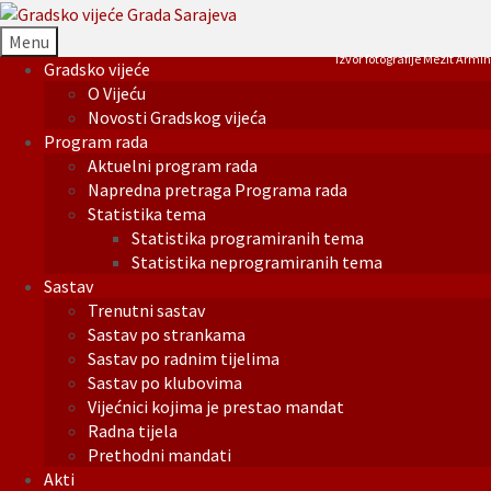
Menu
Izvor fotografije Mezit Armin
Gradsko vijeće
O Vijeću
Novosti Gradskog vijeća
Program rada
Aktuelni program rada
Napredna pretraga Programa rada
Statistika tema
Statistika programiranih tema
Statistika neprogramiranih tema
Sastav
Trenutni sastav
Sastav po strankama
Sastav po radnim tijelima
Sastav po klubovima
Vijećnici kojima je prestao mandat
Radna tijela
Prethodni mandati
Akti