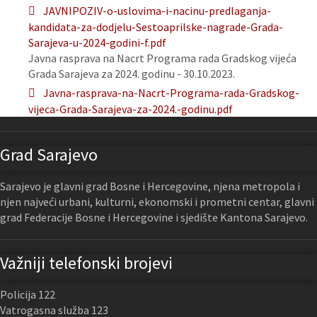
JAVNIPOZIV-o-uslovima-i-nacinu-predlaganja-
kandidata-za-dodjelu-Sestoaprilske-nagrade-Grada-
Sarajeva-u-2024-godini-f.pdf
Javna rasprava na Nacrt Programa rada Gradskog vijeća
Grada Sarajeva za 2024. godinu - 30.10.2023.
Javna-rasprava-na-Nacrt-Programa-rada-Gradskog-
vijeca-Grada-Sarajeva-za-2024.-godinu.pdf
Grad Sarajevo
Sarajevo je glavni grad Bosne i Hercegovine, njena metropola i
njen najveći urbani, kulturni, ekonomski i prometni centar, glavni
grad Federacije Bosne i Hercegovine i sjedište Kantona Sarajevo.
Važniji telefonski brojevi
Policija 122
Vatrogasna služba 123